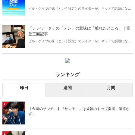
ビル・ゲイツの妹（という設定）のライターが、ネットで話題になっ
た事を斬りまくる、人気連載「電脳三面記事」。コロナ禍によって始
まった「新しい日常」ですが、それによって人口の多いところvs人口
の少ないところの対立が始まり、それが後世に禍根を遺すことにな
「テレワーク」の「テレ」の意味は「離れたところ」｜電
る？？
脳三面記事
ビル・ゲイツの妹（という設定）のライターが、ネットで話題になっ
た事を斬りまくる、人気連載「電脳三面記事」。今回は新型コロナ感
染拡大によってなし崩し的に始まった「テレワーク」から、いま抱え
ている問題点を探ります。
ランキング
昨日
週間
月間
1
【今週のサンモニ】『サンモニ』は犬笛のトップ奏者｜藤原か
ず...
2