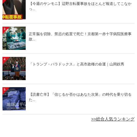
【今週のサンモニ】辺野古転覆事故をほとんど報道してこなか
っ...
3
正常脳を切除、禁忌の処置で死亡！京都第一赤十字病院医療事
故...
4
「トランプ・パラドックス」と高市政権の命運｜山岡鉄秀
5
【読書亡羊】「信じるか否かはあなた次第」の時代を乗り切る
た...
>>総合人気ランキング