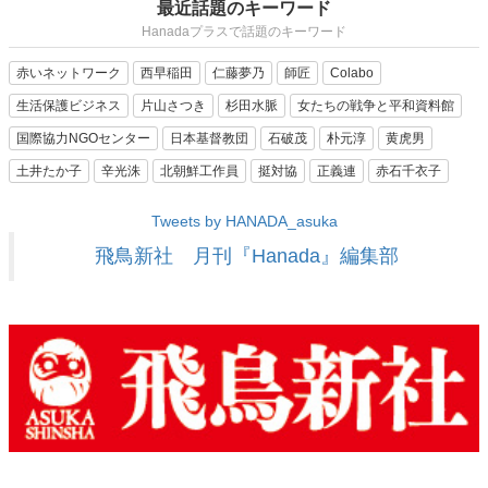
最近話題のキーワード
Hanadaプラスで話題のキーワード
赤いネットワーク
西早稲田
仁藤夢乃
師匠
Colabo
生活保護ビジネス
片山さつき
杉田水脈
女たちの戦争と平和資料館
国際協力NGOセンター
日本基督教団
石破茂
朴元淳
黄虎男
土井たか子
辛光洙
北朝鮮工作員
挺対協
正義連
赤石千衣子
Tweets by HANADA_asuka
飛鳥新社 月刊『Hanada』編集部