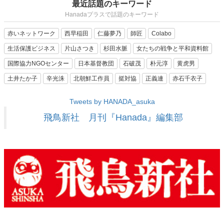
最近話題のキーワード
Hanadaプラスで話題のキーワード
赤いネットワーク
西早稲田
仁藤夢乃
師匠
Colabo
生活保護ビジネス
片山さつき
杉田水脈
女たちの戦争と平和資料館
国際協力NGOセンター
日本基督教団
石破茂
朴元淳
黄虎男
土井たか子
辛光洙
北朝鮮工作員
挺対協
正義連
赤石千衣子
Tweets by HANADA_asuka
飛鳥新社 月刊『Hanada』編集部