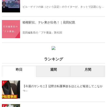
ビル・ゲイツの妹（という設定）のライターが、ネットで話題になっ
た事を斬りまくる、人気連載「電脳三面記事」。「○○すぎる」という
のがやたら流行った時期がありますが、いまはその延長として本質か
ら離れたプロフィールのエンタメ性が話題になっていますね。
箱根駅伝、テレ東が出色！｜花田紀凱
花田編集長の「プチ暴論」第41回
ランキング
昨日
週間
月間
1
【今週のサンモニ】辺野古転覆事故をほとんど報道してこなか
っ...
2