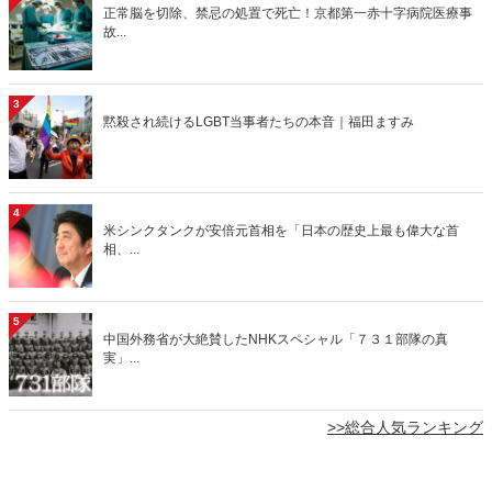
正常脳を切除、禁忌の処置で死亡！京都第一赤十字病院医療事
故...
3
黙殺され続けるLGBT当事者たちの本音｜福田ますみ
4
米シンクタンクが安倍元首相を「日本の歴史上最も偉大な首
相、...
5
中国外務省が大絶賛したNHKスペシャル「７３１部隊の真
実」...
>>総合人気ランキング