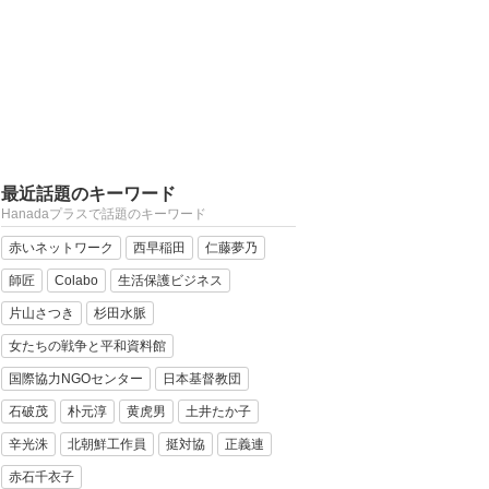
最近話題のキーワード
Hanadaプラスで話題のキーワード
赤いネットワーク
西早稲田
仁藤夢乃
師匠
Colabo
生活保護ビジネス
片山さつき
杉田水脈
女たちの戦争と平和資料館
国際協力NGOセンター
日本基督教団
石破茂
朴元淳
黄虎男
土井たか子
辛光洙
北朝鮮工作員
挺対協
正義連
赤石千衣子