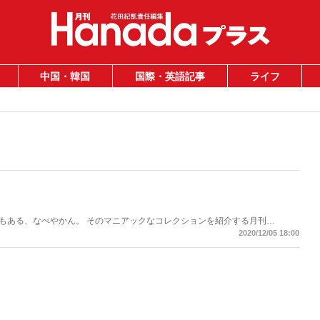
中国・韓国
国際・英語記事
ライフ
もある、なべやかん。 そのマニアックなコレクションを紹介する月刊
遺産」がますますパワーアップして「Hanadaプラス」にお引越し！ 今回は
2020/12/05 18:00