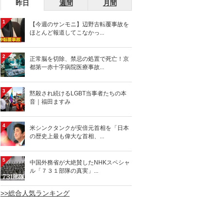
昨日
週間
月間
1
【今週のサンモニ】辺野古転覆事故を
ほとんど報道してこなかっ...
2
正常脳を切除、禁忌の処置で死亡！京
都第一赤十字病院医療事故...
3
黙殺され続けるLGBT当事者たちの本
音｜福田ますみ
4
米シンクタンクが安倍元首相を「日本
の歴史上最も偉大な首相、...
5
中国外務省が大絶賛したNHKスペシャ
ル「７３１部隊の真実」...
>>総合人気ランキング