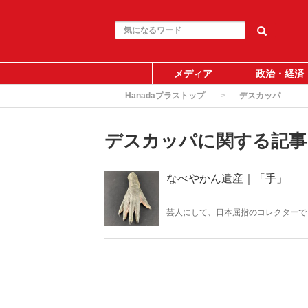
メディア
政治・経済
Hanadaプラストップ
デスカッパ
デスカッパに関する記事
なべやかん遺産｜「手」
芸人にして、日本屈指のコレクターで
『Hanada』の好評連載「なべやかん
「手」！