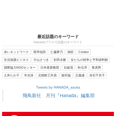
最近話題のキーワード
Hanadaプラスで話題のキーワード
赤いネットワーク
西早稲田
仁藤夢乃
師匠
Colabo
生活保護ビジネス
片山さつき
杉田水脈
女たちの戦争と平和資料館
国際協力NGOセンター
日本基督教団
石破茂
朴元淳
黄虎男
土井たか子
辛光洙
北朝鮮工作員
挺対協
正義連
赤石千衣子
Tweets by HANADA_asuka
飛鳥新社 月刊『Hanada』編集部