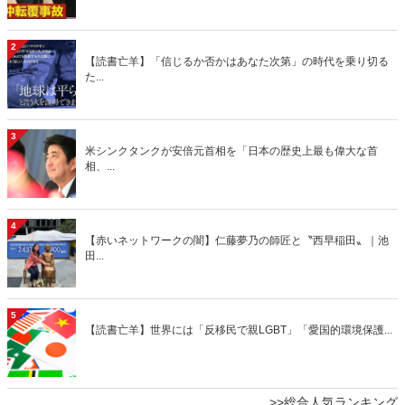
2
【読書亡羊】「信じるか否かはあなた次第」の時代を乗り切る
た...
3
米シンクタンクが安倍元首相を「日本の歴史上最も偉大な首
相、...
4
【赤いネットワークの闇】仁藤夢乃の師匠と〝西早稲田〟｜池
田...
5
【読書亡羊】世界には「反移民で親LGBT」「愛国的環境保護...
>>総合人気ランキング