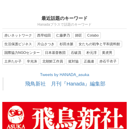
最近話題のキーワード
Hanadaプラスで話題のキーワード
赤いネットワーク
西早稲田
仁藤夢乃
師匠
Colabo
生活保護ビジネス
片山さつき
杉田水脈
女たちの戦争と平和資料館
国際協力NGOセンター
日本基督教団
石破茂
朴元淳
黄虎男
土井たか子
辛光洙
北朝鮮工作員
挺対協
正義連
赤石千衣子
Tweets by HANADA_asuka
飛鳥新社 月刊『Hanada』編集部