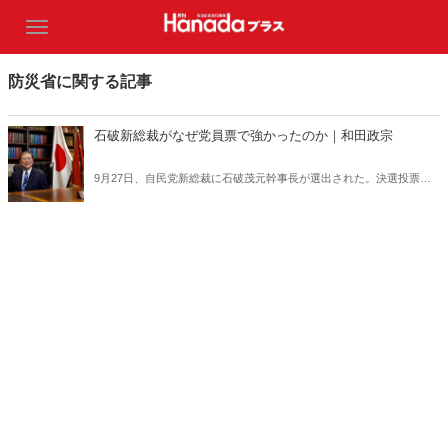
防災省に関する記事
石破新総裁がなぜ党員票で強かったのか｜和田政宗
9月27日、自民党新総裁に石破茂元幹事長が選出された。決選投票で
高市早苗氏はなぜ逆転されたのか。小泉進次郎氏はなぜ党員票で「惨
敗」したのか。石破新総裁〝誕生〟の舞台裏から、今後の展望までを
記す。