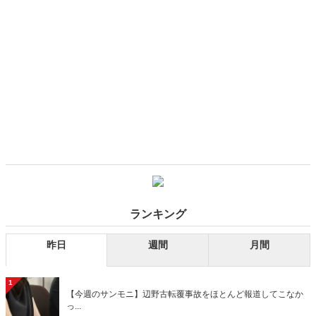
ランキング
昨日
週間
月間
1
【今週のサンモニ】辺野古転覆事故をほとんど報道してこなか
っ...