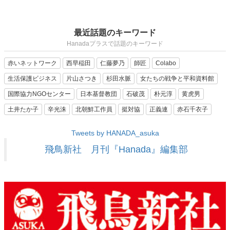
最近話題のキーワード
Hanadaプラスで話題のキーワード
赤いネットワーク
西早稲田
仁藤夢乃
師匠
Colabo
生活保護ビジネス
片山さつき
杉田水脈
女たちの戦争と平和資料館
国際協力NGOセンター
日本基督教団
石破茂
朴元淳
黄虎男
土井たか子
辛光洙
北朝鮮工作員
挺対協
正義連
赤石千衣子
Tweets by HANADA_asuka
飛鳥新社 月刊『Hanada』編集部