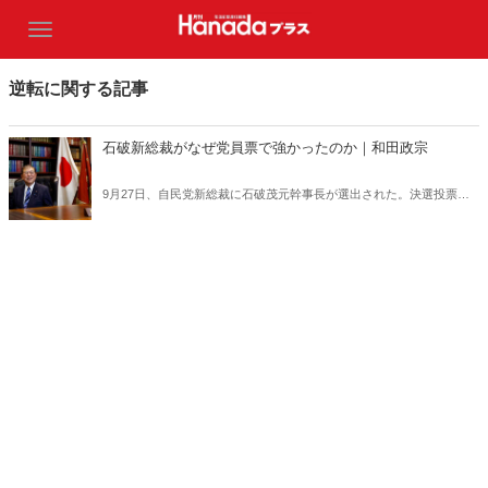
逆転に関する記事
石破新総裁がなぜ党員票で強かったのか｜和田政宗
9月27日、自民党新総裁に石破茂元幹事長が選出された。決選投票で
高市早苗氏はなぜ逆転されたのか。小泉進次郎氏はなぜ党員票で「惨
敗」したのか。石破新総裁〝誕生〟の舞台裏から、今後の展望までを
記す。