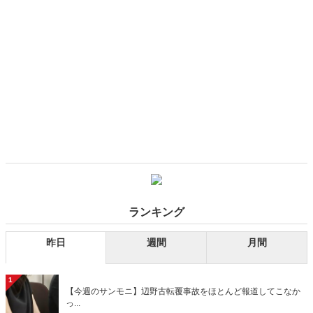
ランキング
昨日
週間
月間
1
【今週のサンモニ】辺野古転覆事故をほとんど報道してこなか
っ...