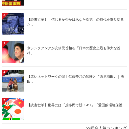
2
【読書亡羊】「信じるか否かはあなた次第」の時代を乗り切る
た...
3
米シンクタンクが安倍元首相を「日本の歴史上最も偉大な首
相、...
4
【赤いネットワークの闇】仁藤夢乃の師匠と〝西早稲田〟｜池
田...
5
【読書亡羊】世界には「反移民で親LGBT」「愛国的環境保護...
>>総合人気ランキング