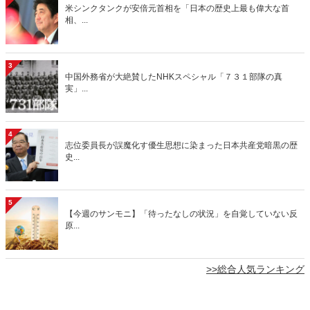
米シンクタンクが安倍元首相を「日本の歴史上最も偉大な首
相、...
3
中国外務省が大絶賛したNHKスペシャル「７３１部隊の真
実」...
4
志位委員長が誤魔化す優生思想に染まった日本共産党暗黒の歴
史...
5
【今週のサンモニ】「待ったなしの状況」を自覚していない反
原...
>>総合人気ランキング