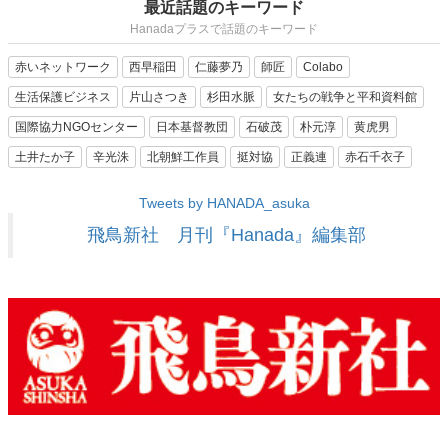
最近話題のキーワード
Hanadaプラスで話題のキーワード
赤いネットワーク
西早稲田
仁藤夢乃
師匠
Colabo
生活保護ビジネス
片山さつき
杉田水脈
女たちの戦争と平和資料館
国際協力NGOセンター
日本基督教団
石破茂
朴元淳
黄虎男
土井たか子
辛光洙
北朝鮮工作員
挺対協
正義連
赤石千衣子
Tweets by HANADA_asuka
飛鳥新社 月刊『Hanada』編集部