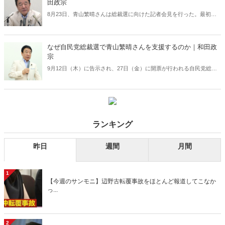
田政宗
8月23日、青山繁晴さんは総裁選に向けた記者会見を行った。最初に
立候補を表明した小林鷹之さんに次ぐ2番目の表明だったが、想定外
のことが起きた。NHKなど主要メディアのいくつかが、立候補表明者
として青山さんを扱わなかったのである――。（サムネイルは「青山
なぜ自民党総裁選で青山繁晴さんを支援するのか｜和田政
繁晴チャンネル・ぼくらの国会」より）
宗
9月12日（木）に告示され、27日（金）に開票が行われる自民党総裁
選。私が選対事務局長を務める青山繁晴さんは、8月23日に記者会見
を行った。しっかりと推薦人20人を9月12日に確定できるよう頑張り
たい。（写真提供／産経新聞社）
ランキング
昨日
週間
月間
1
【今週のサンモニ】辺野古転覆事故をほとんど報道してこなか
っ...
2