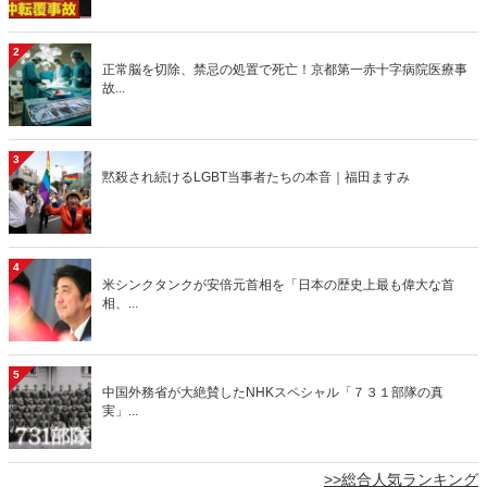
2
正常脳を切除、禁忌の処置で死亡！京都第一赤十字病院医療事
故...
3
黙殺され続けるLGBT当事者たちの本音｜福田ますみ
4
米シンクタンクが安倍元首相を「日本の歴史上最も偉大な首
相、...
5
中国外務省が大絶賛したNHKスペシャル「７３１部隊の真
実」...
>>総合人気ランキング