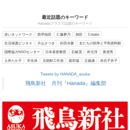
最近話題のキーワード
Hanadaプラスで話題のキーワード
赤いネットワーク
西早稲田
仁藤夢乃
師匠
Colabo
生活保護ビジネス
片山さつき
杉田水脈
女たちの戦争と平和資料館
国際協力NGOセンター
日本基督教団
石破茂
朴元淳
黄虎男
土井たか子
辛光洙
北朝鮮工作員
挺対協
正義連
赤石千衣子
Tweets by HANADA_asuka
飛鳥新社 月刊『Hanada』編集部