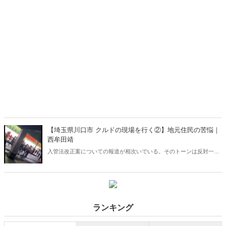
【埼玉県川口市 クルドの現場を行く②】地元住民の苦悩｜
西牟田靖
入管法改正案についての報道が相次いでいる。そのトーンは反対一
色。難民を認定しない日本政府や入管は悪、翻弄される外国人は善
――という非常に単純化された報道ばかり。その一方、不良外国人の
迷惑・犯罪行為に困る地元住民の声はほぼ封殺されたままだ。
ランキング