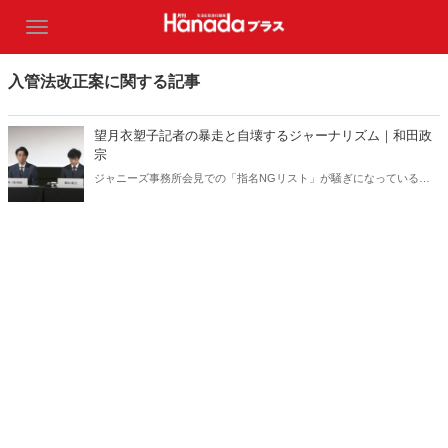
入管法改正案に関する記事
望月衣塑子記者の暴走と自壊するジャーナリズム｜和田政
宗
ジャニーズ事務所会見での「指名NGリスト」が騒ぎになっている
が、そもそも記者会見とは何か、ジャーナリズムとは何か、それらを
はき違えた人物たちにより我が国のジャーナリズムが破壊されること
は、ジャーナリズム出身者としても許せない。（サムネイルは
YouTubeより）