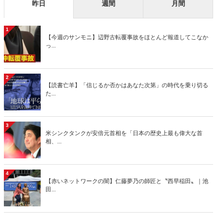
昨日
週間
月間
1
【今週のサンモニ】辺野古転覆事故をほとんど報道してこなか
っ...
2
【読書亡羊】「信じるか否かはあなた次第」の時代を乗り切る
た...
3
米シンクタンクが安倍元首相を「日本の歴史上最も偉大な首
相、...
4
【赤いネットワークの闇】仁藤夢乃の師匠と〝西早稲田〟｜池
田...