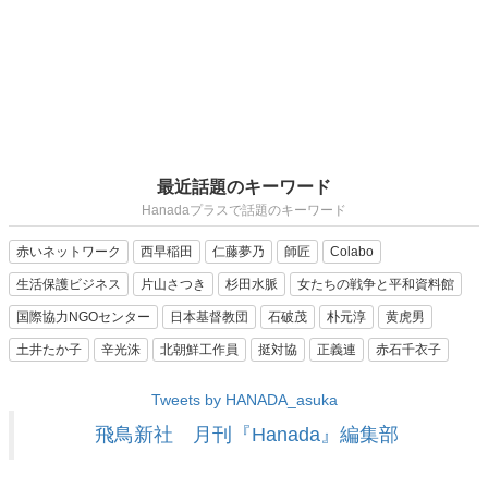
最近話題のキーワード
Hanadaプラスで話題のキーワード
赤いネットワーク
西早稲田
仁藤夢乃
師匠
Colabo
生活保護ビジネス
片山さつき
杉田水脈
女たちの戦争と平和資料館
国際協力NGOセンター
日本基督教団
石破茂
朴元淳
黄虎男
土井たか子
辛光洙
北朝鮮工作員
挺対協
正義連
赤石千衣子
Tweets by HANADA_asuka
飛鳥新社 月刊『Hanada』編集部