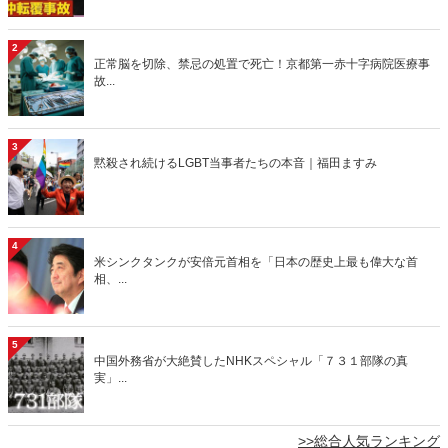
2
正常脳を切除、禁忌の処置で死亡！京都第一赤十字病院医療事
故...
3
黙殺され続けるLGBT当事者たちの本音｜福田ますみ
4
米シンクタンクが安倍元首相を「日本の歴史上最も偉大な首
相、...
5
中国外務省が大絶賛したNHKスペシャル「７３１部隊の真
実」...
>>総合人気ランキング