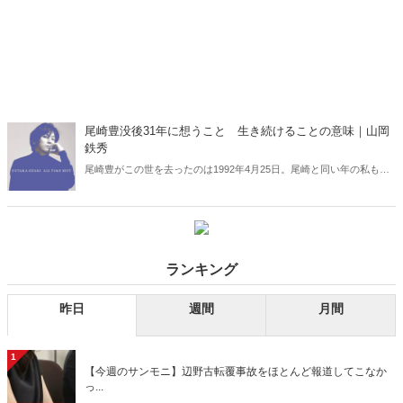
尾崎豊没後31年に想うこと 生き続けることの意味｜山岡
鉄秀
尾崎豊がこの世を去ったのは1992年4月25日。尾崎と同い年の私も偏
差値に偏重する無味乾燥な管理教育に辟易としていたが、当時の私
は、人のバイクを盗んで暴走したり、夜の校舎の窓ガラスを壊して回
ったりするのは馬鹿げたことだと思っていた――。（サムネイルはア
ルバム『ALL TIME BEST』）
ランキング
昨日
週間
月間
1
【今週のサンモニ】辺野古転覆事故をほとんど報道してこなか
っ...