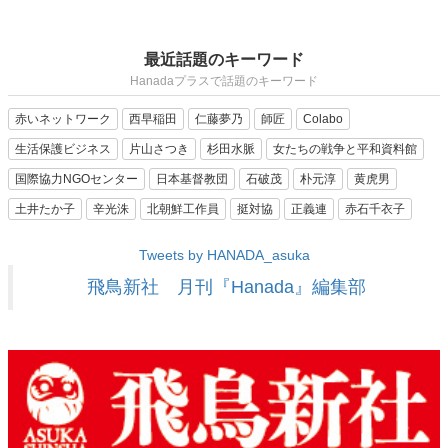
最近話題のキーワード
Hanadaプラスで話題のキーワード
赤いネットワーク
西早稲田
仁藤夢乃
師匠
Colabo
生活保護ビジネス
片山さつき
杉田水脈
女たちの戦争と平和資料館
国際協力NGOセンター
日本基督教団
石破茂
朴元淳
黄虎男
土井たか子
辛光洙
北朝鮮工作員
挺対協
正義連
赤石千衣子
Tweets by HANADA_asuka
飛鳥新社 月刊『Hanada』編集部