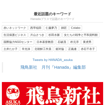
最近話題のキーワード
Hanadaプラスで話題のキーワード
赤いネットワーク
西早稲田
仁藤夢乃
師匠
Colabo
生活保護ビジネス
片山さつき
杉田水脈
女たちの戦争と平和資料館
国際協力NGOセンター
日本基督教団
石破茂
朴元淳
黄虎男
土井たか子
辛光洙
北朝鮮工作員
挺対協
正義連
赤石千衣子
Tweets by HANADA_asuka
飛鳥新社 月刊『Hanada』編集部