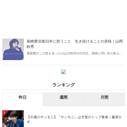
尾崎豊没後31年に想うこと 生き続けることの意味｜山岡
鉄秀
尾崎豊がこの世を去ったのは1992年4月25日。尾崎と同い年の私も偏
差値に偏重する無味乾燥な管理教育に辟易としていたが、当時の私
は、人のバイクを盗んで暴走したり、夜の校舎の窓ガラスを壊して回
ったりするのは馬鹿げたことだと思っていた――。（サムネイルはア
ルバム『ALL TIME BEST』）
ランキング
昨日
週間
月間
1
【今週のサンモニ】『サンモニ』は犬笛のトップ奏者｜藤原か
ず...