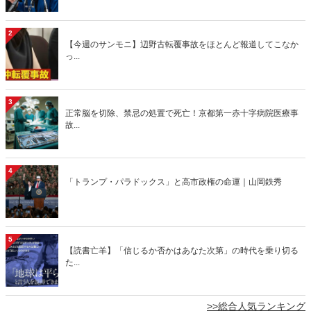
2
【今週のサンモニ】辺野古転覆事故をほとんど報道してこなか
っ...
3
正常脳を切除、禁忌の処置で死亡！京都第一赤十字病院医療事
故...
4
「トランプ・パラドックス」と高市政権の命運｜山岡鉄秀
5
【読書亡羊】「信じるか否かはあなた次第」の時代を乗り切る
た...
>>総合人気ランキング