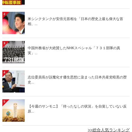
2
米シンクタンクが安倍元首相を「日本の歴史上最も偉大な首
相、...
3
中国外務省が大絶賛したNHKスペシャル「７３１部隊の真
実」...
4
志位委員長が誤魔化す優生思想に染まった日本共産党暗黒の歴
史...
5
【今週のサンモニ】「待ったなしの状況」を自覚していない反
原...
>>総合人気ランキング