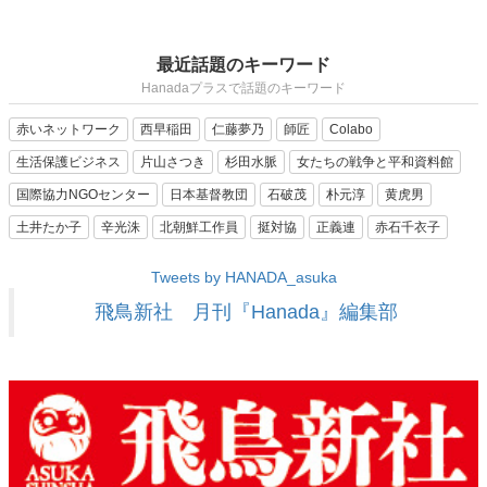
最近話題のキーワード
Hanadaプラスで話題のキーワード
赤いネットワーク
西早稲田
仁藤夢乃
師匠
Colabo
生活保護ビジネス
片山さつき
杉田水脈
女たちの戦争と平和資料館
国際協力NGOセンター
日本基督教団
石破茂
朴元淳
黄虎男
土井たか子
辛光洙
北朝鮮工作員
挺対協
正義連
赤石千衣子
Tweets by HANADA_asuka
飛鳥新社 月刊『Hanada』編集部