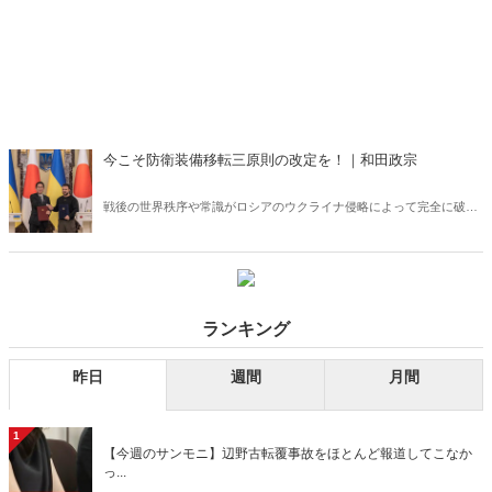
今こそ防衛装備移転三原則の改定を！｜和田政宗
戦後の世界秩序や常識がロシアのウクライナ侵略によって完全に破壊
された――。もうこれまでの手法では、我が国の平和も世界の平和も
守れない。今こそ防衛装備移転三原則の改定を行うべきではないか。
ランキング
昨日
週間
月間
1
【今週のサンモニ】辺野古転覆事故をほとんど報道してこなか
っ...