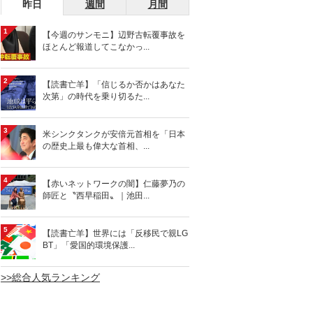
昨日
週間
月間
1
【今週のサンモニ】辺野古転覆事故を
ほとんど報道してこなかっ...
2
【読書亡羊】「信じるか否かはあなた
次第」の時代を乗り切るた...
3
米シンクタンクが安倍元首相を「日本
の歴史上最も偉大な首相、...
4
【赤いネットワークの闇】仁藤夢乃の
師匠と〝西早稲田〟｜池田...
5
【読書亡羊】世界には「反移民で親LG
BT」「愛国的環境保護...
>>総合人気ランキング