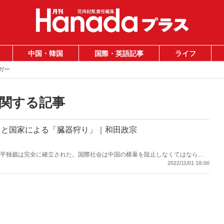
中国・韓国
国際・英語記事
ライフ
ガー
関する記事
」と国家による「臓器狩り」｜和田政宗
近平独裁は完全に確立された。国際社会は中国の横暴を阻止しなくてはならな
もある。それは、中国がウイグル人や政治犯とされる人たちから移植用の臓器
2022/11/01 18:00