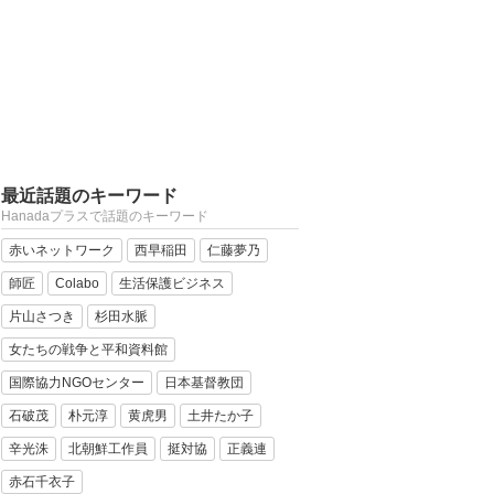
最近話題のキーワード
Hanadaプラスで話題のキーワード
赤いネットワーク
西早稲田
仁藤夢乃
師匠
Colabo
生活保護ビジネス
片山さつき
杉田水脈
女たちの戦争と平和資料館
国際協力NGOセンター
日本基督教団
石破茂
朴元淳
黄虎男
土井たか子
辛光洙
北朝鮮工作員
挺対協
正義連
赤石千衣子