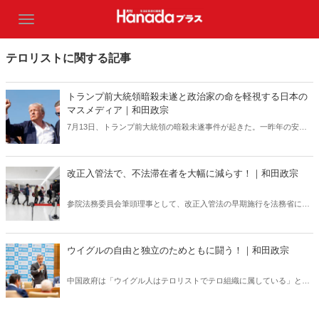
テロリストに関する記事
トランプ前大統領暗殺未遂と政治家の命を軽視する日本の
マスメディア｜和田政宗
7月13日、トランプ前大統領の暗殺未遂事件が起きた。一昨年の安倍
晋三元総理暗殺事件のときもそうだったが、政治家の命を軽視するよ
うな発言が日本社会において相次いでいる――。
改正入管法で、不法滞在者を大幅に減らす！｜和田政宗
参院法務委員会筆頭理事として、改正入管法の早期施行を法務省に働
きかけてきた。しかしながら、改正入管法成立前から私に対する事実
無根の攻撃が始まった――。
ウイグルの自由と独立のためともに闘う！｜和田政宗
中国政府は「ウイグル人はテロリストでテロ組織に属している」とい
う主張を展開し、「ウイグル人は中国国内において弾圧されていな
い」という世論工作活動を世界各地で展開している――。（サムネイ