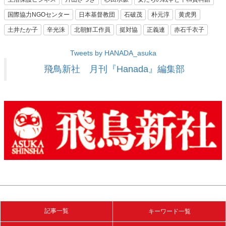
国際協力NGOセンター
日本基督教団
石破茂
朴元淳
黄虎男
土井たか子
辛光洙
北朝鮮工作員
挺対協
正義連
赤石千衣子
Tweets by HANADA_asuka
飛鳥新社 月刊『Hanada』編集部
記事一覧
キーワード一覧