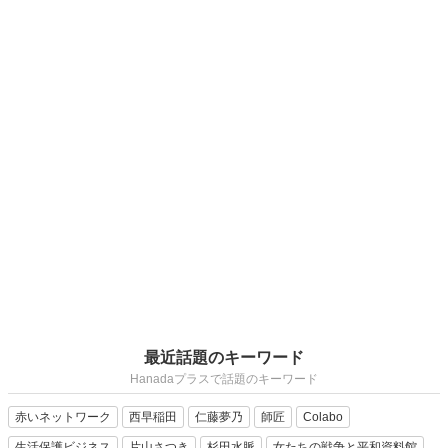
最近話題のキーワード
Hanadaプラスで話題のキーワード
赤いネットワーク
西早稲田
仁藤夢乃
師匠
Colabo
生活保護ビジネス
片山さつき
杉田水脈
女たちの戦争と平和資料館