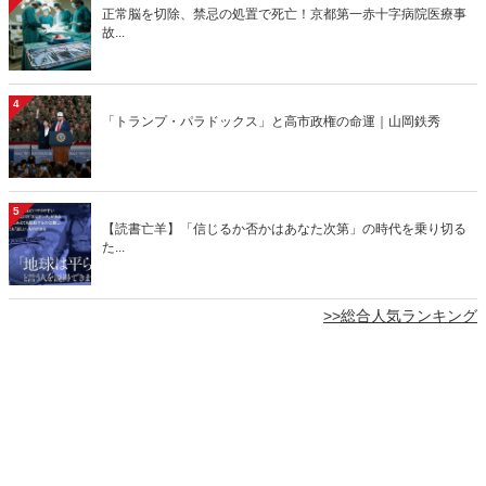
正常脳を切除、禁忌の処置で死亡！京都第一赤十字病院医療事
故...
4
「トランプ・パラドックス」と高市政権の命運｜山岡鉄秀
5
【読書亡羊】「信じるか否かはあなた次第」の時代を乗り切る
た...
>>総合人気ランキング