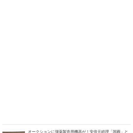
ルは日本ウイグル協会Xより）
オークションに弾薬製造用機器が！安倍元総理「国葬」と