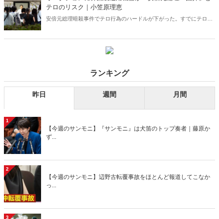
テロのリスク｜小笠原理恵
安倍元総理暗殺事件でテロ行為のハードルが下がった。すでにテロリ
ストたちが動き出した予兆は多数ある。そんななか、銃弾や砲弾を作
るための機器類が日々、オークションにかけられている……。山上徹
也容疑者のように一人静かに自宅で銃弾や砲弾等の爆発物を作ってい
る人物がどこかにいる可能性は否めない。
ランキング
昨日
週間
月間
1
【今週のサンモニ】『サンモニ』は犬笛のトップ奏者｜藤原か
ず...
2
【今週のサンモニ】辺野古転覆事故をほとんど報道してこなか
っ...
3