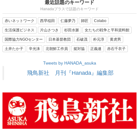
最近話題のキーワード
Hanadaプラスで話題のキーワード
赤いネットワーク
西早稲田
仁藤夢乃
師匠
Colabo
生活保護ビジネス
片山さつき
杉田水脈
女たちの戦争と平和資料館
国際協力NGOセンター
日本基督教団
石破茂
朴元淳
黄虎男
土井たか子
辛光洙
北朝鮮工作員
挺対協
正義連
赤石千衣子
Tweets by HANADA_asuka
飛鳥新社 月刊『Hanada』編集部