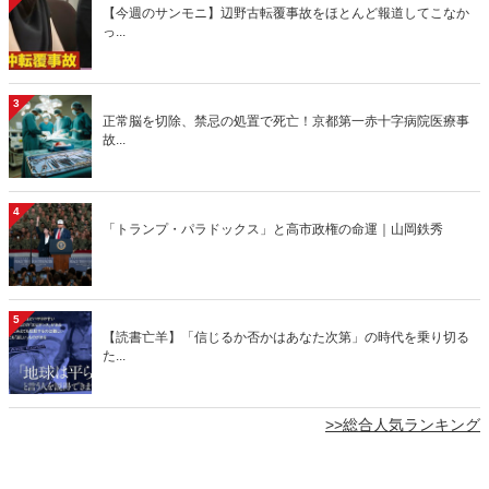
【今週のサンモニ】辺野古転覆事故をほとんど報道してこなか
っ...
3
正常脳を切除、禁忌の処置で死亡！京都第一赤十字病院医療事
故...
4
「トランプ・パラドックス」と高市政権の命運｜山岡鉄秀
5
【読書亡羊】「信じるか否かはあなた次第」の時代を乗り切る
た...
>>総合人気ランキング