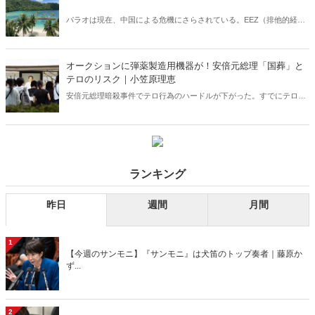
パラオは現在、中国による危機にさらされている。EEZ（排他的経済
水域内）に海洋調査船などの中国公船が相次いで侵入しており、まさ
に日本の尖閣諸島周辺に近い状況となっている――。（サムネイルは
筆者撮影）
オークションに弾薬製造用機器が！安倍元総理「国葬」と
テロのリスク｜小笠原理恵
安倍元総理暗殺事件でテロ行為のハードルが下がった。すでにテロリ
ストたちが動き出した予兆は多数ある。そんななか、銃弾や砲弾を作
るための機器類が日々、オークションにかけられている……。山上徹
也容疑者のように一人静かに自宅で銃弾や砲弾等の爆発物を作ってい
る人物がどこかにいる可能性は否めない。
ランキング
昨日
週間
月間
1
【今週のサンモニ】『サンモニ』は犬笛のトップ奏者｜藤原か
ず...
2