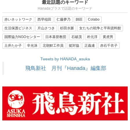
最近話題のキーワード
Hanadaプラスで話題のキーワード
赤いネットワーク
西早稲田
仁藤夢乃
師匠
Colabo
生活保護ビジネス
片山さつき
杉田水脈
女たちの戦争と平和資料館
国際協力NGOセンター
日本基督教団
石破茂
朴元淳
黄虎男
土井たか子
辛光洙
北朝鮮工作員
挺対協
正義連
赤石千衣子
Tweets by HANADA_asuka
飛鳥新社 月刊『Hanada』編集部