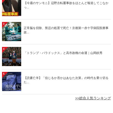
【今週のサンモニ】辺野古転覆事故をほとんど報道してこなか
っ...
3
正常脳を切除、禁忌の処置で死亡！京都第一赤十字病院医療事
故...
4
「トランプ・パラドックス」と高市政権の命運｜山岡鉄秀
5
【読書亡羊】「信じるか否かはあなた次第」の時代を乗り切る
た...
>>総合人気ランキング