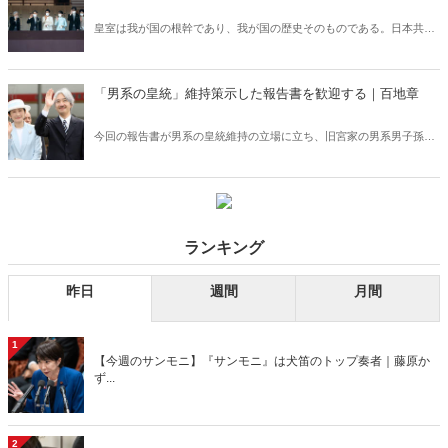
皇室は我が国の根幹であり、我が国の歴史そのものである。日本共産
党の志位委員長はかつて、「多様な性を持つ人びとが天皇になること
も認められるべきだ」と述べたが、これは皇統の破壊である。こうし
た論を無意味にするために今やるべきこととはなにか。
「男系の皇統」維持策示した報告書を歓迎する｜百地章
今回の報告書が男系の皇統維持の立場に立ち、旧宮家の男系男子孫を
養子とする方策を提示したことは当然とはいえ画期的であり、心から
歓迎したい。一方で、立憲民主党の泉健太代表や西村智奈美幹事長の
主張は全く的外れである。
ランキング
昨日
週間
月間
1
【今週のサンモニ】『サンモニ』は犬笛のトップ奏者｜藤原か
ず...
2