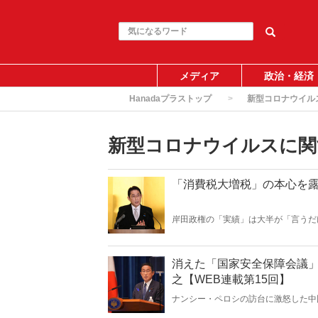
メディア
政治・経済
Hanadaプラストップ
新型コロナウイル
新型コロナウイルスに関
「消費税大増税」の本心を露
岸田政権の「実績」は大半が「言うだ
段を講じて邁進する腹づもりであるこ
消えた「国家安全保障会議」
之【WEB連載第15回】
ナンシー・ペロシの訪台に激怒した中
た。このうち5発は与那国島の西側上