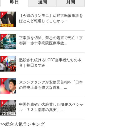
昨日
週間
月間
1
【今週のサンモニ】辺野古転覆事故を
ほとんど報道してこなかっ...
2
正常脳を切除、禁忌の処置で死亡！京
都第一赤十字病院医療事故...
3
黙殺され続けるLGBT当事者たちの本
音｜福田ますみ
4
米シンクタンクが安倍元首相を「日本
の歴史上最も偉大な首相、...
5
中国外務省が大絶賛したNHKスペシャ
ル「７３１部隊の真実」...
>>総合人気ランキング