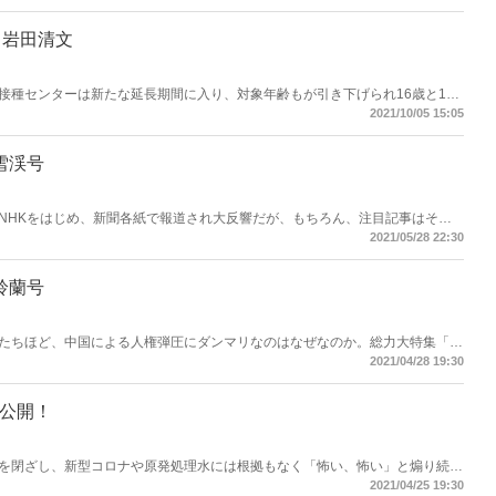
を開催しなかった――。
｜岩田清文
接種センターは新たな延長期間に入り、対象年齢もが引き下げられ16歳と17
しているだけに、接種会場はシステマティックで、見事な運営がされていると
2021/10/05 15:05
もかんでも自衛隊、これでいいのか？」という危惧の声も聞かれる。自衛隊元
nada』2021年9月号）
月雪渓号
NHKをはじめ、新聞各紙で報道され大反響だが、もちろん、注目記事はそれ
史」、高橋洋一「『さざ波』で東京オリンピック中止は世界の笑われ者」、馬
2021/05/28 22:30
ない」、遠藤誉×籾井勝人「中国には忖度せず、堂々と"武器"を使え」、山口
怪"」、鈴木貴子×三谷英弘「『実子誘拐』一刻も早く法改正を」など、大手メ
満載！爆笑問題をはじめとする豪華連載陣、グラビア特集「聖火リレー、日本を
月鈴蘭号
たちほど、中国による人権弾圧にダンマリなのはなぜなのか。総力大特集「習
Vの幻想、半年目の菅政権、小池百合子のコロナ暗愚都政、朝日新聞がつくっ
2021/04/28 19:30
アが報じない記事が6月号も満載！爆笑問題をはじめとする豪華連載陣、グラビ
月号も永久保存版！
大公開！
を閉ざし、新型コロナや原発処理水には根拠もなく「怖い、怖い」と煽り続け
か。「習近平の犯罪」「コムロ禍という皇室の危機」「半年目の菅政権」「福
2021/04/25 19:30