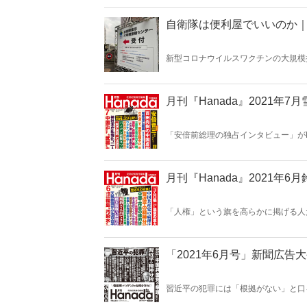
骨な恫喝に対して、国家安全保障会議
自衛隊は便利屋でいいのか
新型コロナウイルスワクチンの大規模
歳への接種が始まった。自衛隊が運営
いう。だが、その一方で「近頃、何で
最高幹部の問題提起！（初出：月刊『Ha
月刊『Hanada』2021年7
「安倍前総理の独占インタビュー」が
だけではない。百田尚樹「中国虐殺全
場伸幸「立憲民主党は日本に絶対必要
智「神社本庁を私物化する二人の"妖
ディアが報じない“真相”が7月号も
月刊『Hanada』2021年6
走る！」など7月号も永久保存版！
「人権」という旗を高らかに掲げる人
近平の犯罪」、公明党の闇、中国製E
た福島“汚染水”風評など大手メディ
ア特集「不死"蝶"池江璃花子」など6
「2021年6月号」新聞広告
習近平の犯罪には「根拠がない」と口
る大手メディア。彼らの目的は何なの