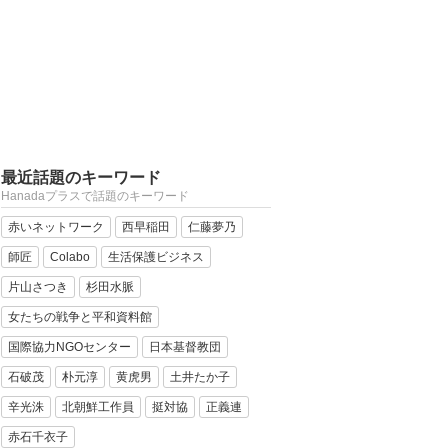
最近話題のキーワード
Hanadaプラスで話題のキーワード
赤いネットワーク
西早稲田
仁藤夢乃
師匠
Colabo
生活保護ビジネス
片山さつき
杉田水脈
女たちの戦争と平和資料館
国際協力NGOセンター
日本基督教団
石破茂
朴元淳
黄虎男
土井たか子
辛光洙
北朝鮮工作員
挺対協
正義連
赤石千衣子