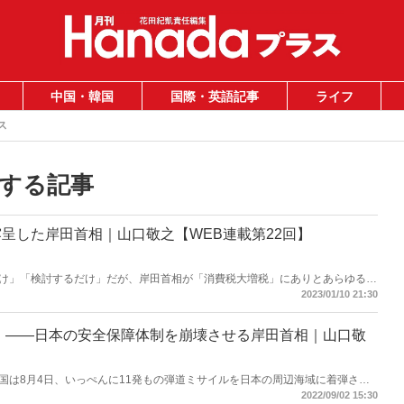
中国・韓国
国際・英語記事
ライフ
ス
する記事
呈した岸田首相｜山口敬之【WEB連載第22回】
け」「検討するだけ」だが、岸田首相が「消費税大増税」にありとあらゆる手
とが年頭記者会見で露呈した――。（サムネイルは首相官邸HP）
2023/01/10 21:30
 ――日本の安全保障体制を崩壊させる岸田首相｜山口敬
国は8月4日、いっぺんに11発もの弾道ミサイルを日本の周辺海域に着弾させ
空を飛び越えて日本のEEZ内に着弾。ところが、岸田首相はこの中国による露
2022/09/02 15:30