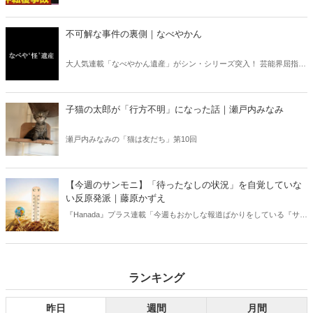
デーモーニング』を藤原かずえさんがデータとロジックで滅多斬
り」、略して【今週のサンモニ】。
不可解な事件の裏側｜なべやかん
大人気連載「なべやかん遺産」がシン・シリーズ突入！ 芸能界屈指の
コレクターであり、都市伝説、オカルト、スピリチュアルな話題が大
好きな芸人・なべやかんが蒐集した選りすぐりの「怪」な話を紹介！
信じるか信じないかは、あなた次第！ 芸能ニュース
子猫の太郎が「行方不明」になった話｜瀬戸内みなみ
瀬戸内みなみの「猫は友だち」第10回
【今週のサンモニ】「待ったなしの状況」を自覚していな
い反原発派｜藤原かずえ
『Hanada』プラス連載「今週もおかしな報道ばかりをしている『サン
デーモーニング』を藤原かずえさんがデータとロジックで滅多斬
り」、略して【今週のサンモニ】。
ランキング
昨日
週間
月間