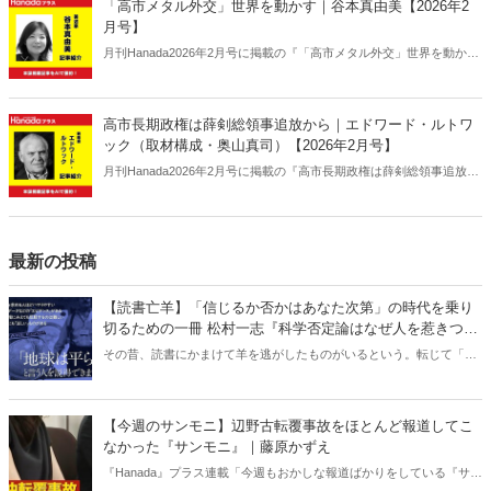
「高市メタル外交」世界を動かす｜谷本真由美【2026年2
月号】
月刊Hanada2026年2月号に掲載の『「高市メタル外交」世界を動かす
｜谷本真由美【2026年2月号】』の内容をAIを使って要約・紹介。
高市長期政権は薛剣総領事追放から｜エドワード・ルトワ
ック（取材構成・奥山真司）【2026年2月号】
月刊Hanada2026年2月号に掲載の『高市長期政権は薛剣総領事追放か
ら｜エドワード・ルトワック（取材構成・奥山真司）【2026年2月
号】』の内容をAIを使って要約・紹介。
最新の投稿
【読書亡羊】「信じるか否かはあなた次第」の時代を乗り
切るための一冊 松村一志『科学否定論はなぜ人を惹きつけ
るのか』（ちくま新書）｜梶原麻衣子
その昔、読書にかまけて羊を逃がしたものがいるという。転じて「読
書亡羊」は「重要なことを忘れて、他のことに夢中になること」を指
す四字熟語になった。だが時に仕事を放り出してでも、読むべき本が
ある。元月刊『Hanada』編集部員のライター・梶原がお送りする時事
【今週のサンモニ】辺野古転覆事故をほとんど報道してこ
書評！
なかった『サンモニ』｜藤原かずえ
『Hanada』プラス連載「今週もおかしな報道ばかりをしている『サン