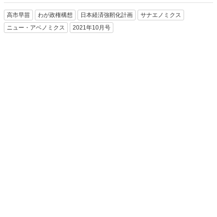
高市早苗
わが政権構想
日本経済強靭化計画
サナエノミクス
ニュー・アベノミクス
2021年10月号