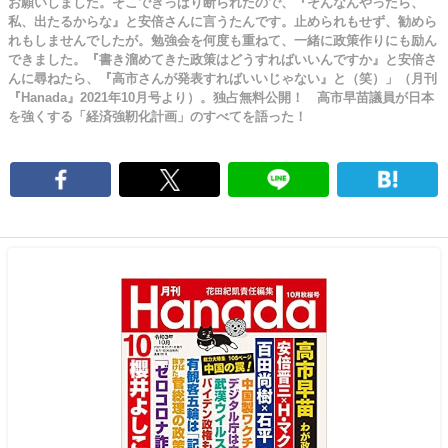
お願いしました。そこできっぱり断られたので、『そんなんやったら、
私、出たるからな』と安倍さんに言うたんです。止められもせず、勧めら
れもしませんでしたが。勉強会を何度も重ねて、一緒に政策作りにも励ん
できました。『書き溜めてきた政策はどうすればいいんですか』と安倍さ
んに尋ねたら、『高市さんが発表すればいいじゃない』と（笑）」（月刊
『Hanada』2021年10月号より）。独占無料公開！ 高市早苗議員が日本
を強くする「経済強靭化計画」のすべてを語った！