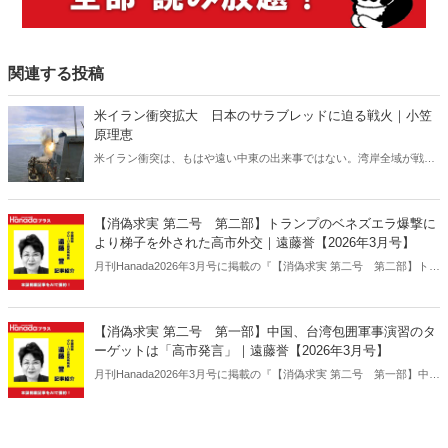
関連する投稿
米イラン衝突拡大 日本のサラブレッドに迫る戦火｜小笠
原理恵
米イラン衝突は、もはや遠い中東の出来事ではない。湾岸全域が戦域
化するなか、その影響は日本にも及びつつある。石油備蓄やエネルギ
ー価格の高騰については多く報じられているが、見落とされがちな問
題がある。邦人保護は万全なのか。そして、国際舞台に立つ日本のサ
【消偽求実 第二号 第二部】トランプのベネズエラ爆撃に
ラブレッドの安全は守られるのか。戦火は思わぬところに影を落とし
より梯子を外された高市外交｜遠藤誉【2026年3月号】
ている――。
月刊Hanada2026年3月号に掲載の『【消偽求実 第二号 第二部】トラ
ンプのベネズエラ爆撃により梯子を外された高市外交｜遠藤誉【2026
年3月号】』の内容をAIを使って要約・紹介。
【消偽求実 第二号 第一部】中国、台湾包囲軍事演習のタ
ーゲットは「高市発言」｜遠藤誉【2026年3月号】
月刊Hanada2026年3月号に掲載の『【消偽求実 第二号 第一部】中
国、台湾包囲軍事演習のターゲットは「高市発言」｜遠藤誉【2026年
3月号】』の内容をAIを使って要約・紹介。