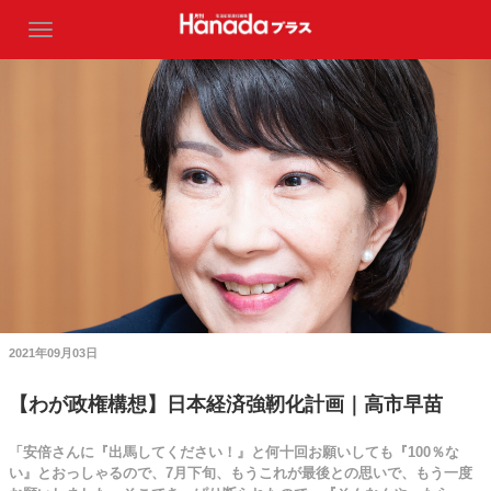
2021年09月03日
【わが政権構想】日本経済強靭化計画｜高市早苗
「安倍さんに『出馬してください！』と何十回お願いしても『100％な
い』とおっしゃるので、7月下旬、もうこれが最後との思いで、もう一度