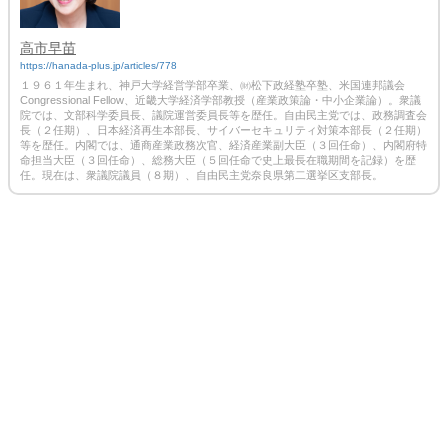
高市早苗
https://hanada-plus.jp/articles/778
１９６１年生まれ、神戸大学経営学部卒業、㈶松下政経塾卒塾、米国連邦議会
Congressional Fellow、近畿大学経済学部教授（産業政策論・中小企業論）。衆議
院では、文部科学委員長、議院運営委員長等を歴任。自由民主党では、政務調査会
長（２任期）、日本経済再生本部長、サイバーセキュリティ対策本部長（２任期）
等を歴任。内閣では、通商産業政務次官、経済産業副大臣（３回任命）、内閣府特
命担当大臣（３回任命）、総務大臣（５回任命で史上最長在職期間を記録）を歴
任。現在は、衆議院議員（８期）、自由民主党奈良県第二選挙区支部長。