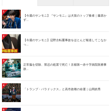
1
【今週のサンモニ】『サンモニ』は犬笛のトップ奏者｜藤原か
ず...
2
【今週のサンモニ】辺野古転覆事故をほとんど報道してこなか
っ...
3
正常脳を切除、禁忌の処置で死亡！京都第一赤十字病院医療事
故...
4
「トランプ・パラドックス」と高市政権の命運｜山岡鉄秀
5