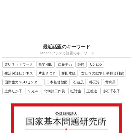
最近話題のキーワード
Hanadaプラスで話題のキーワード
赤いネットワーク
西早稲田
仁藤夢乃
師匠
Colabo
生活保護ビジネス
片山さつき
杉田水脈
女たちの戦争と平和資料館
国際協力NGOセンター
日本基督教団
石破茂
朴元淳
黄虎男
土井たか子
辛光洙
北朝鮮工作員
挺対協
正義連
赤石千衣子