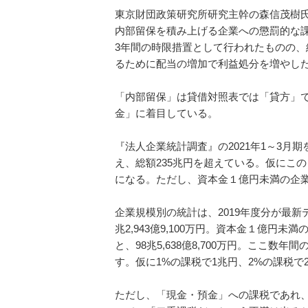
東京財団政策研究所研究主幹の森信茂樹氏
内部留保を積み上げる企業への懲罰的な
3年間の時限措置として行われたものの
るために配当の増加で利益処分を増やし
「内部留保」は貸借対照表では「貸方」
金」に着目している。
『法人企業統計調査』の2021年1～3月
え、総額235兆円を超えている。仮にこ
になる。ただし、資本金１億円未満の企
企業規模別の統計は、2019年度分が最新
兆2,943億9,100万円。資本金１億円未満
と、98兆5,638億8,700万円。ここ
す。仮に1%の課税で1兆円、2%の課税で
ただし、「現金・預金」への課税であれ