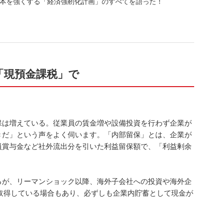
本を強くする「経済強靭化計画」のすべてを語った！
「現預金課税」で
保は増えている。従業員の賃金増や設備投資を行わず企業が
きだ」という声をよく伺います。「内部留保」とは、企業が
員賞与金など社外流出分を引いた利益留保額で、「利益剰余
るが、リーマンショック以降、海外子会社への投資や海外企
取得している場合もあり、必ずしも企業内貯蓄として現金が