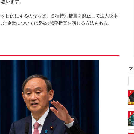
と思います。
けを目的にするのならば、各種特別措置を廃止して法人税率
施した企業については5%の減税措置を講じる方法もある。
ラ
1
2