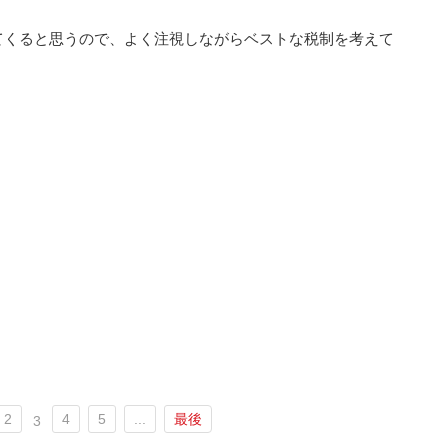
てくると思うので、よく注視しながらベストな税制を考えて
2
4
5
...
最後
3