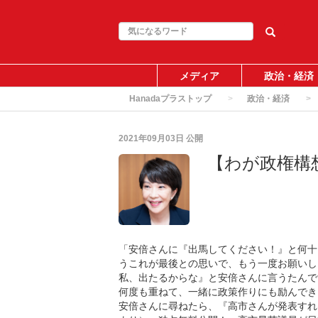
メディア
政治・経済
Hanadaプラストップ
政治・経済
2021年09月03日
公開
【わが政権構
「安倍さんに『出馬してください！』と何十
うこれが最後との思いで、もう一度お願いし
私、出たるからな』と安倍さんに言うたんで
何度も重ねて、一緒に政策作りにも励んでき
安倍さんに尋ねたら、『高市さんが発表すればい