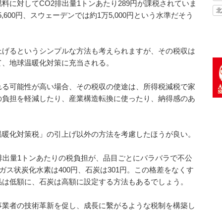
料に対してCO2排出量1トンあたり289円が課税されていま
北
,600円、スウェーデンでは約1万5,000円という水準だそう
上げるというシンプルな方法も考えられますが、その税収は
て、地球温暖化対策に充当される。
れる可能性が高い場合、その税収の使途は、所得税減税で家
の負担を軽減したり、産業構造転換に使ったり、納得感のあ
温暖化対策税」の引上げ以外の方法を考慮したほうが良い。
排出量1トンあたりの税負担が、品目ごとにバラバラで不公
ガス状炭化水素は400円、石炭は301円。この格差をなくす
品は低額に、石炭は高額に設定する方法もあるでしょう。
事業者の技術革新を促し、成長に繫がるような税制を構築し