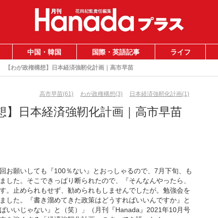
中国・韓国
国際・英語記事
ライフ
【わが政権構想】日本経済強靭化計画｜高市早苗
高市早苗(61)
わが政権構想(3)
日本経済強靭化計画(1)
想】日本経済強靭化計画｜高市早苗
回お願いしても『100％ない』とおっしゃるので、7月下旬、も
ました。そこできっぱり断られたので、『そんなんやったら、
す。止められもせず、勧められもしませんでしたが。勉強会を
ました。『書き溜めてきた政策はどうすればいいんですか』と
いじゃない』と（笑）」（月刊『Hanada』2021年10月号