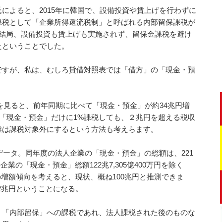
によると、2015年に韓国で、設備投資や賃上げを行わずに
課税として「企業所得還流税制」と呼ばれる内部留保課税が
、結局、設備投資も賃上げも実施されず、留保金課税を避け
たということでした。
ですが、私は、むしろ貸借対照表では「借方」の「現金・預
期を見ると、前年同期に比べて「現金・預金」が約34兆円増
の「現金・預金」だけに1%課税しても、２兆円を超える税収
業は課税対象外にするという方法も考えらます。
データ。同年度の法人企業の「現金・預金」の総額は、221
の企業の「現金・預金」総額122兆7,305億400万円を除く
数年間の増額傾向を考えると、現状、概ね100兆円と推測できま
2兆円ということになる。
、「内部留保」への課税であれ、法人課税された後のものな