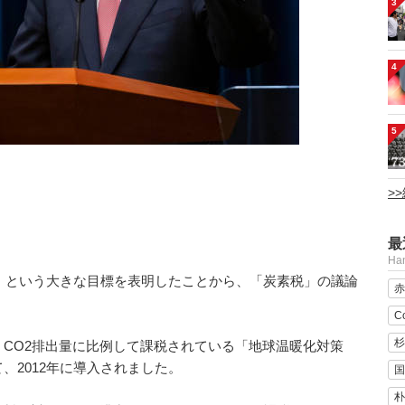
3
4
5
>
最
H
ル」という大きな目標を表明したことから、「炭素税」の議論
赤
C
杉
CO2排出量に比例して課税されている「地球温暖化対策
、2012年に導入されました。
国
朴