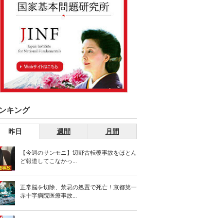
ンキング
昨日
週間
月間
【今週のサンモニ】辺野古転覆事故をほとん
ど報道してこなかっ...
正常脳を切除、禁忌の処置で死亡！京都第一
赤十字病院医療事故...