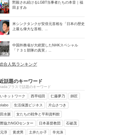
黙殺され続けるLGBT当事者たちの本音｜福
田ますみ
米シンクタンクが安倍元首相を「日本の歴史
上最も偉大な首相、...
中国外務省が大絶賛したNHKスペシャル
「７３１部隊の真実」...
>総合人気ランキング
近話題のキーワード
anadaプラスで話題のキーワード
いネットワーク
西早稲田
仁藤夢乃
師匠
olabo
生活保護ビジネス
片山さつき
田水脈
女たちの戦争と平和資料館
際協力NGOセンター
日本基督教団
石破茂
元淳
黄虎男
土井たか子
辛光洙