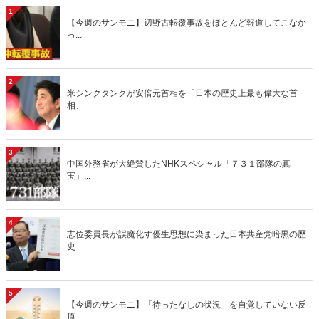
1
【今週のサンモニ】辺野古転覆事故をほとんど報道してこなか
っ...
2
米シンクタンクが安倍元首相を「日本の歴史上最も偉大な首
相、...
3
中国外務省が大絶賛したNHKスペシャル「７３１部隊の真
実」...
4
志位委員長が誤魔化す優生思想に染まった日本共産党暗黒の歴
史...
5
【今週のサンモニ】「待ったなしの状況」を自覚していない反
原...