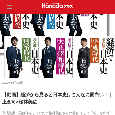
2020年06月25日
【動画】経済から見ると日本史はこんなに面白い！｜
上念司×桜林美佐
平成初期に君は何をしていた？桜林美佐さんの場合 そして「箱」が出来