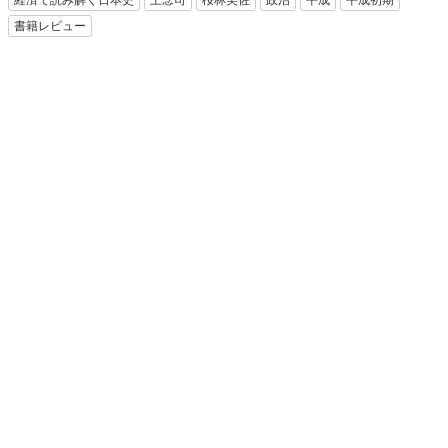
経済で読み解く日本史
上念司
桜林美佐
政治
平成
平成初期
書籍レビュー