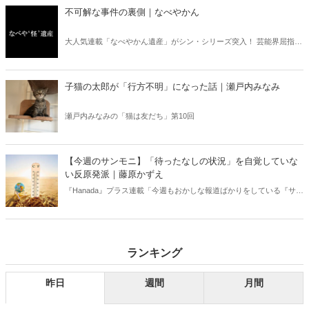
不可解な事件の裏側｜なべやかん
大人気連載「なべやかん遺産」がシン・シリーズ突入！ 芸能界屈指の
コレクターであり、都市伝説、オカルト、スピリチュアルな話題が大
好きな芸人・なべやかんが蒐集した選りすぐりの「怪」な話を紹介！
信じるか信じないかは、あなた次第！ 芸能ニュース
子猫の太郎が「行方不明」になった話｜瀬戸内みなみ
瀬戸内みなみの「猫は友だち」第10回
【今週のサンモニ】「待ったなしの状況」を自覚していな
い反原発派｜藤原かずえ
『Hanada』プラス連載「今週もおかしな報道ばかりをしている『サン
デーモーニング』を藤原かずえさんがデータとロジックで滅多斬
り」、略して【今週のサンモニ】。
ランキング
昨日
週間
月間