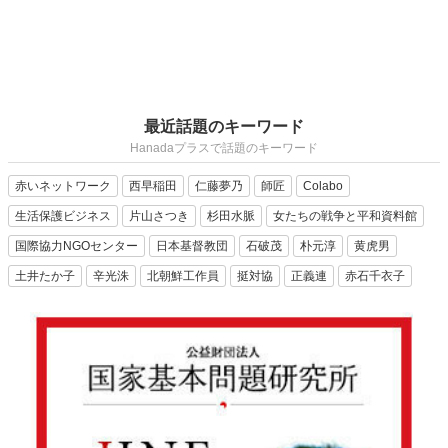
最近話題のキーワード
Hanadaプラスで話題のキーワード
赤いネットワーク
西早稲田
仁藤夢乃
師匠
Colabo
生活保護ビジネス
片山さつき
杉田水脈
女たちの戦争と平和資料館
国際協力NGOセンター
日本基督教団
石破茂
朴元淳
黄虎男
土井たか子
辛光洙
北朝鮮工作員
挺対協
正義連
赤石千衣子