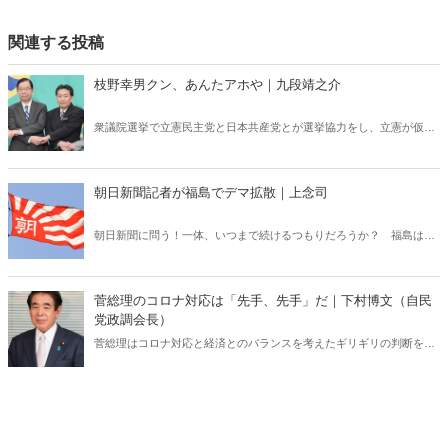
関連する投稿
枝野幸男クン、あんたアホや｜九段靖之介
衆議院選挙で立憲民主党と日本共産党とが選挙協力をし、立憲が仮
に、万が一、あり得ないだろうが、衆院選で政権を取ったら、共産党
は「限定的な閣外からの協力」を行うことで合意。いまや「立憲共産
党」とも言われているが、この合意から想起するのは、ソ連共産党の
朝日新聞記者が福島でデマ拡散｜上念司
権力構図だった――。
朝日新聞に問う！一体、いつまで続けるつもりだろうか？ 福島は１
０年前とは全然違う。着実に復興している。ところが、朝日新聞は自
分たちに都合のいいように事実を捻じ曲げ、いまだにデマを訂正せ
ず、むしろ拡散し続けている。
菅総理のコロナ対応は「先手、先手」だ｜下村博文（自民
党政調会長）
菅総理はコロナ対応と経済とのバランスを考えたギリギリの判断を行
っている。野党もメディアも無責任すぎる！自民党政調会長が「コロ
ナ対応後手、後手」批判に全て答える。（聞き手：政治評論家・田村
重信）