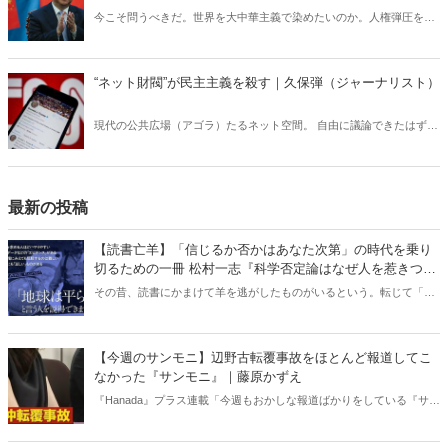
今こそ問うべきだ。世界を大中華主義で染めたいのか。人権弾圧を続
けて民主主義を息絶えさせたいのか。国際法を中華の法の支配に替
え、世界秩序を大転換したいのか、と。
“ネット財閥”が民主主義を殺す｜久保弾（ジャーナリスト）
現代の公共広場（アゴラ）たるネット空間。 自由に議論できたはずの
アゴラが、ネット財閥によって危機にひんしている。 トランプのアカ
ウント停止を支持する自称リベラル派エリートたちの欺瞞を暴く！
最新の投稿
【読書亡羊】「信じるか否かはあなた次第」の時代を乗り
切るための一冊 松村一志『科学否定論はなぜ人を惹きつけ
るのか』（ちくま新書）｜梶原麻衣子
その昔、読書にかまけて羊を逃がしたものがいるという。転じて「読
書亡羊」は「重要なことを忘れて、他のことに夢中になること」を指
す四字熟語になった。だが時に仕事を放り出してでも、読むべき本が
ある。元月刊『Hanada』編集部員のライター・梶原がお送りする時事
【今週のサンモニ】辺野古転覆事故をほとんど報道してこ
書評！
なかった『サンモニ』｜藤原かずえ
『Hanada』プラス連載「今週もおかしな報道ばかりをしている『サン
デーモーニング』を藤原かずえさんがデータとロジックで滅多斬
り」、略して【今週のサンモニ】。