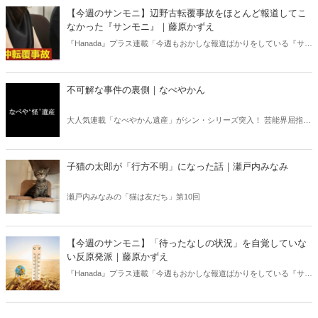
ある。元月刊『Hanada』編集部員のライター・梶原がお送りする時事
【今週のサンモニ】辺野古転覆事故をほとんど報道してこ
書評！
なかった『サンモニ』｜藤原かずえ
『Hanada』プラス連載「今週もおかしな報道ばかりをしている『サン
デーモーニング』を藤原かずえさんがデータとロジックで滅多斬
り」、略して【今週のサンモニ】。
不可解な事件の裏側｜なべやかん
大人気連載「なべやかん遺産」がシン・シリーズ突入！ 芸能界屈指の
コレクターであり、都市伝説、オカルト、スピリチュアルな話題が大
好きな芸人・なべやかんが蒐集した選りすぐりの「怪」な話を紹介！
信じるか信じないかは、あなた次第！ 芸能ニュース
子猫の太郎が「行方不明」になった話｜瀬戸内みなみ
瀬戸内みなみの「猫は友だち」第10回
【今週のサンモニ】「待ったなしの状況」を自覚していな
い反原発派｜藤原かずえ
『Hanada』プラス連載「今週もおかしな報道ばかりをしている『サン
デーモーニング』を藤原かずえさんがデータとロジックで滅多斬
り」、略して【今週のサンモニ】。