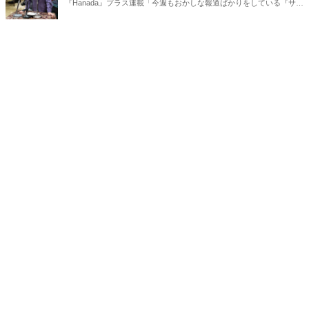
『Hanada』プラス連載「今週もおかしな報道ばかりをしている『サン
デーモーニング』を藤原かずえさんがデータとロジックで滅多斬
り」、略して【今週のサンモニ】。