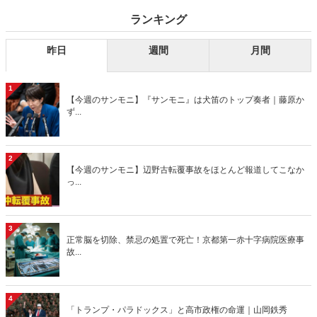
ランキング
昨日
週間
月間
1
【今週のサンモニ】『サンモニ』は犬笛のトップ奏者｜藤原か
ず...
2
【今週のサンモニ】辺野古転覆事故をほとんど報道してこなか
っ...
3
正常脳を切除、禁忌の処置で死亡！京都第一赤十字病院医療事
故...
4
「トランプ・パラドックス」と高市政権の命運｜山岡鉄秀