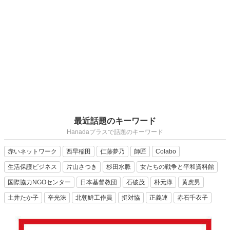
最近話題のキーワード
Hanadaプラスで話題のキーワード
赤いネットワーク
西早稲田
仁藤夢乃
師匠
Colabo
生活保護ビジネス
片山さつき
杉田水脈
女たちの戦争と平和資料館
国際協力NGOセンター
日本基督教団
石破茂
朴元淳
黄虎男
土井たか子
辛光洙
北朝鮮工作員
挺対協
正義連
赤石千衣子