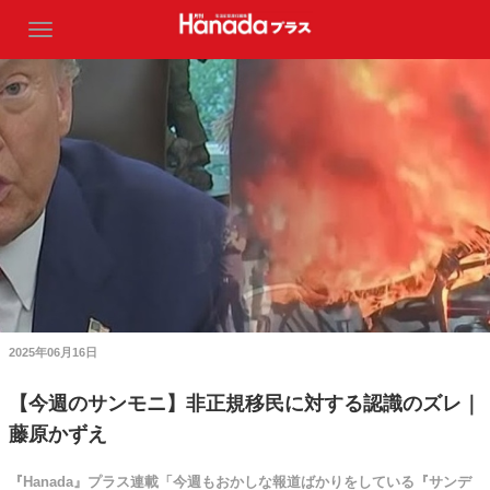
2025年06月16日
【今週のサンモニ】非正規移民に対する認識のズレ｜
藤原かずえ
『Hanada』プラス連載「今週もおかしな報道ばかりをしている『サンデ