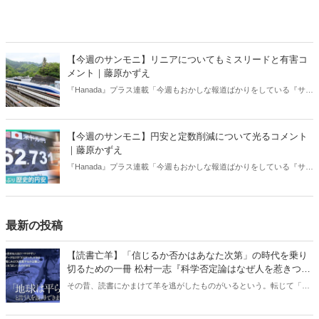
【今週のサンモニ】リニアについてもミスリードと有害コ
メント｜藤原かずえ
『Hanada』プラス連載「今週もおかしな報道ばかりをしている『サン
デーモーニング』を藤原かずえさんがデータとロジックで滅多斬
り」、略して【今週のサンモニ】。
【今週のサンモニ】円安と定数削減について光るコメント
｜藤原かずえ
『Hanada』プラス連載「今週もおかしな報道ばかりをしている『サン
デーモーニング』を藤原かずえさんがデータとロジックで滅多斬
り」、略して【今週のサンモニ】。
最新の投稿
【読書亡羊】「信じるか否かはあなた次第」の時代を乗り
切るための一冊 松村一志『科学否定論はなぜ人を惹きつけ
るのか』（ちくま新書）｜梶原麻衣子
その昔、読書にかまけて羊を逃がしたものがいるという。転じて「読
書亡羊」は「重要なことを忘れて、他のことに夢中になること」を指
す四字熟語になった。だが時に仕事を放り出してでも、読むべき本が