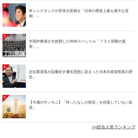
2
米シンクタンクが安倍元首相を「日本の歴史上最も偉大な首
相、...
3
中国外務省が大絶賛したNHKスペシャル「７３１部隊の真
実」...
4
志位委員長が誤魔化す優生思想に染まった日本共産党暗黒の歴
史...
5
【今週のサンモニ】「待ったなしの状況」を自覚していない反
原...
>>総合人気ランキング