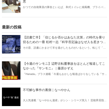
恵
かつての自衛隊員の隊舎といえば、和式トイレに扇風機、プライバシ
ーに配慮がない部屋配置といった「昭和スタイル」の名残が色濃く残
っていた。だが今、そのイメージは大きく変わろうとしている。兵庫
県伊丹市にある千僧駐屯地（せんぞちゅうとんち）を取材した。
最新の投稿
【読書亡羊】「信じるか否かはあなた次第」の時代を乗り
切るための一冊 松村一志『科学否定論はなぜ人を惹きつけ
るのか』（ちくま新書）｜梶原麻衣子
その昔、読書にかまけて羊を逃がしたものがいるという。転じて「読
書亡羊」は「重要なことを忘れて、他のことに夢中になること」を指
す四字熟語になった。だが時に仕事を放り出してでも、読むべき本が
ある。元月刊『Hanada』編集部員のライター・梶原がお送りする時事
【今週のサンモニ】辺野古転覆事故をほとんど報道してこ
書評！
なかった『サンモニ』｜藤原かずえ
『Hanada』プラス連載「今週もおかしな報道ばかりをしている『サン
デーモーニング』を藤原かずえさんがデータとロジックで滅多斬
り」、略して【今週のサンモニ】。
不可解な事件の裏側｜なべやかん
大人気連載「なべやかん遺産」がシン・シリーズ突入！ 芸能界屈指の
コレクターであり、都市伝説、オカルト、スピリチュアルな話題が大