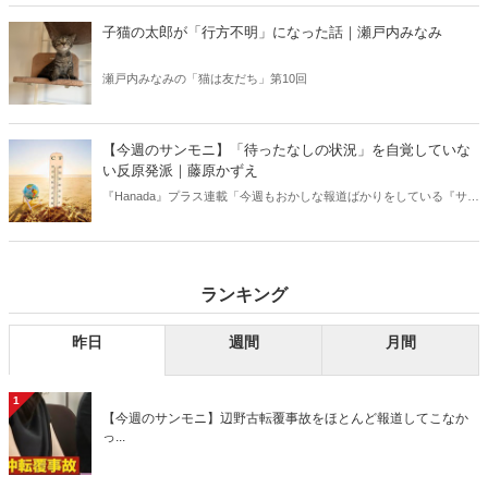
好きな芸人・なべやかんが蒐集した選りすぐりの「怪」な話を紹介！
信じるか信じないかは、あなた次第！ 芸能ニュース
子猫の太郎が「行方不明」になった話｜瀬戸内みなみ
瀬戸内みなみの「猫は友だち」第10回
【今週のサンモニ】「待ったなしの状況」を自覚していな
い反原発派｜藤原かずえ
『Hanada』プラス連載「今週もおかしな報道ばかりをしている『サン
デーモーニング』を藤原かずえさんがデータとロジックで滅多斬
り」、略して【今週のサンモニ】。
ランキング
昨日
週間
月間
1
【今週のサンモニ】辺野古転覆事故をほとんど報道してこなか
っ...