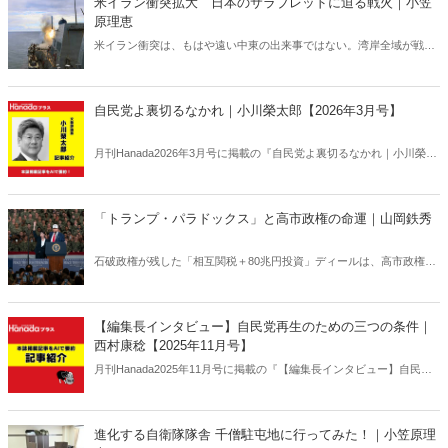
米イラン衝突拡大 日本のサラブレッドに迫る戦火｜小笠
原理恵
米イラン衝突は、もはや遠い中東の出来事ではない。湾岸全域が戦域
化するなか、その影響は日本にも及びつつある。石油備蓄やエネルギ
ー価格の高騰については多く報じられているが、見落とされがちな問
題がある。邦人保護は万全なのか。そして、国際舞台に立つ日本のサ
自民党よ裏切るなかれ｜小川榮太郎【2026年3月号】
ラブレッドの安全は守られるのか。戦火は思わぬところに影を落とし
ている――。
月刊Hanada2026年3月号に掲載の『自民党よ裏切るなかれ｜小川榮太
郎【2026年3月号】』の内容をAIを使って要約・紹介。
「トランプ・パラドックス」と高市政権の命運｜山岡鉄秀
石破政権が残した「相互関税＋80兆円投資」ディールは、高市政権に
重い宿題を突きつけている。トランプの“ふたつの顔”が日本を救うの
か、縛るのか──命運は、このパラドックスをどう反転できるかにかか
っている。
【編集長インタビュー】自民党再生のための三つの条件｜
西村康稔【2025年11月号】
月刊Hanada2025年11月号に掲載の『【編集長インタビュー】自民党
再生のための三つの条件｜西村康稔【2025年11月号】』の内容をAIを
使って要約・紹介。
進化する自衛隊隊舎 千僧駐屯地に行ってみた！｜小笠原理