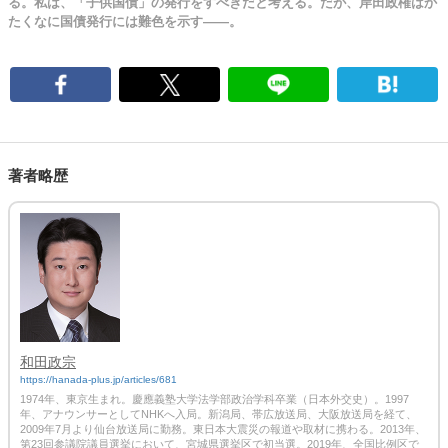
る。私は、「子供国債」の発行をすべきだと考える。だが、岸田政権はか
たくなに国債発行には難色を示す――。
著者略歴
和田政宗
https://hanada-plus.jp/articles/681
1974年、東京生まれ。慶應義塾大学法学部政治学科卒業（日本外交史）。1997
年、アナウンサーとしてNHKへ入局。新潟局、帯広放送局、大阪放送局を経て、
2009年7月より仙台放送局に勤務。東日本大震災の報道や取材に携わる。2013年、
第23回参議院議員選挙において、宮城県選挙区で初当選。2019年、全国比例区で