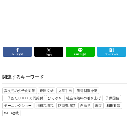
関連するキーワード
異次元の少子化対策
岸田文雄
児童手当
所得制限撤廃
一子あたり1000万円給付
ひろゆき
社会保険料の引き上げ
子供国債
モーニングショー
消費税増税
防衛費増額
自民党
著者
和田政宗
WEB連載