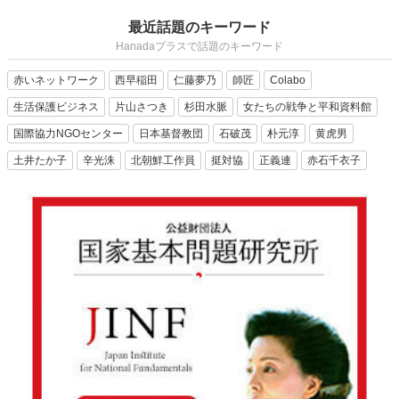
最近話題のキーワード
Hanadaプラスで話題のキーワード
赤いネットワーク
西早稲田
仁藤夢乃
師匠
Colabo
生活保護ビジネス
片山さつき
杉田水脈
女たちの戦争と平和資料館
国際協力NGOセンター
日本基督教団
石破茂
朴元淳
黄虎男
土井たか子
辛光洙
北朝鮮工作員
挺対協
正義連
赤石千衣子