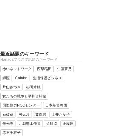
最近話題のキーワード
Hanadaプラスで話題のキーワード
赤いネットワーク
西早稲田
仁藤夢乃
師匠
Colabo
生活保護ビジネス
片山さつき
杉田水脈
女たちの戦争と平和資料館
国際協力NGOセンター
日本基督教団
石破茂
朴元淳
黄虎男
土井たか子
辛光洙
北朝鮮工作員
挺対協
正義連
赤石千衣子