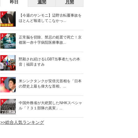
昨日
週間
月間
1
【今週のサンモニ】辺野古転覆事故を
ほとんど報道してこなかっ...
2
正常脳を切除、禁忌の処置で死亡！京
都第一赤十字病院医療事故...
3
黙殺され続けるLGBT当事者たちの本
音｜福田ますみ
4
米シンクタンクが安倍元首相を「日本
の歴史上最も偉大な首相、...
5
中国外務省が大絶賛したNHKスペシャ
ル「７３１部隊の真実」...
>>総合人気ランキング