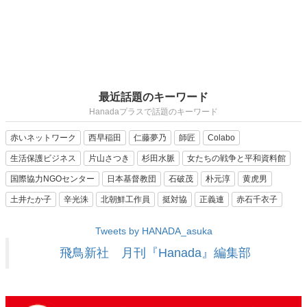
最近話題のキーワード
Hanadaプラスで話題のキーワード
赤いネットワーク
西早稲田
仁藤夢乃
師匠
Colabo
生活保護ビジネス
片山さつき
杉田水脈
女たちの戦争と平和資料館
国際協力NGOセンター
日本基督教団
石破茂
朴元淳
黄虎男
土井たか子
辛光洙
北朝鮮工作員
挺対協
正義連
赤石千衣子
Tweets by HANADA_asuka
飛鳥新社 月刊『Hanada』編集部