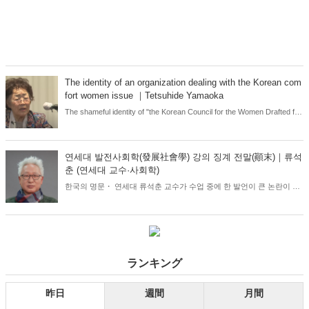
The identity of an organization dealing with the Korean com
fort women issue ｜Tetsuhide Yamaoka
The shameful identity of "the Korean Council for the Women Drafted for
Military Sexual Slavery by Japan"is now revealing itself through the
disgraceful infighting between Ms. Lee Yong-soo, a self-proclaimed
former comfort woman, and Ms. Yoon Mi-hyang, the former
연세대 발전사회학(發展社會學) 강의 징계 전말(顚末)｜류석
representative of the Council.
춘 (연세대 교수·사회학)
한국의 명문・ 연세대 류석춘 교수가 수업 중에 한 발언이 큰 논란이 되
고 한국에서 사회 문제로 발전!와중의 류 교수가 월간 『Hanada』에 완
전 독점수기를 기고. 한국에서 보도되지 않는 발언의 진의, 정론 · 사실
을 봉살하고 발언자의 존재 자체를 말살하려는 한국 사회의 이상한 실태
를 고발! 한일 전 국민 필독!
ランキング
昨日
週間
月間