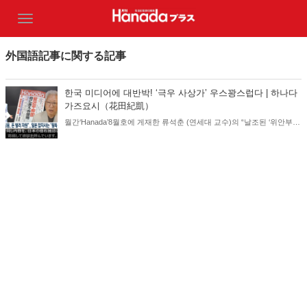
外国語記事に関する記事
한국 미디어에 대반박! ‘극우 사상가’ 우스꽝스럽다 | 하나다
가즈요시（花田紀凱）
월간‘Hanada’8월호에 게재한 류석춘 (연세대 교수)의 “날조된 ‘위안부
사건’”이라는 ‘독점수기’가 한국에서 문제시되고 있어, 한국 미디어가 일
제히 우리 잡지를 비방. “극우 사상가인 하나다 가즈요시” “본인 명의로
발행하는” “일본의 극우 월간지”라는 표현을 쓴 것에는 놀랐다!