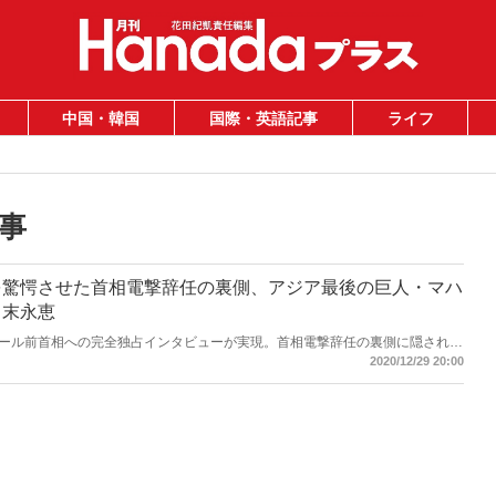
中国・韓国
国際・英語記事
ライフ
事
を驚愕させた首相電撃辞任の裏側、アジア最後の巨人・マハ
｜末永恵
ール前首相への完全独占インタビューが実現。首相電撃辞任の裏側に隠された
首謀者と王族との結託までもが見え隠れする。日本では報道されないマレーシ
2020/12/29 20:00
ャーナリストの末永恵氏が緊急レポート。