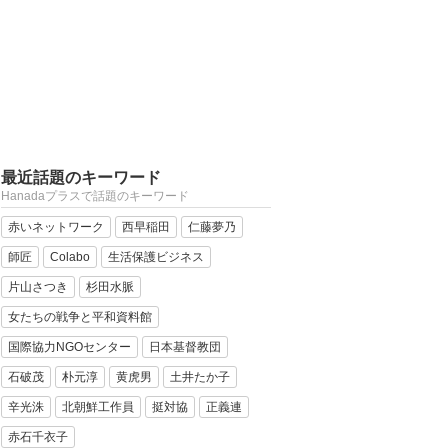
最近話題のキーワード
Hanadaプラスで話題のキーワード
赤いネットワーク
西早稲田
仁藤夢乃
師匠
Colabo
生活保護ビジネス
片山さつき
杉田水脈
女たちの戦争と平和資料館
国際協力NGOセンター
日本基督教団
石破茂
朴元淳
黄虎男
土井たか子
辛光洙
北朝鮮工作員
挺対協
正義連
赤石千衣子