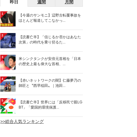
昨日
週間
月間
1
【今週のサンモニ】辺野古転覆事故を
ほとんど報道してこなかっ...
2
【読書亡羊】「信じるか否かはあなた
次第」の時代を乗り切るた...
3
米シンクタンクが安倍元首相を「日本
の歴史上最も偉大な首相、...
4
【赤いネットワークの闇】仁藤夢乃の
師匠と〝西早稲田〟｜池田...
5
【読書亡羊】世界には「反移民で親LG
BT」「愛国的環境保護...
>>総合人気ランキング