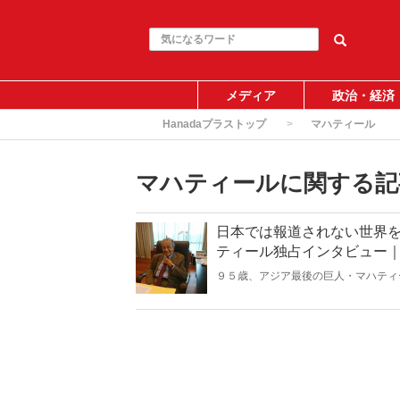
メディア
政治・経済
Hanadaプラストップ
マハティール
マハティールに関する記
日本では報道されない世界
ティール独占インタビュー
９５歳、アジア最後の巨人・マハティ
かつてない政治闘争。政変の背後には
ア政界の知られざる暗闘を現地在住ジ