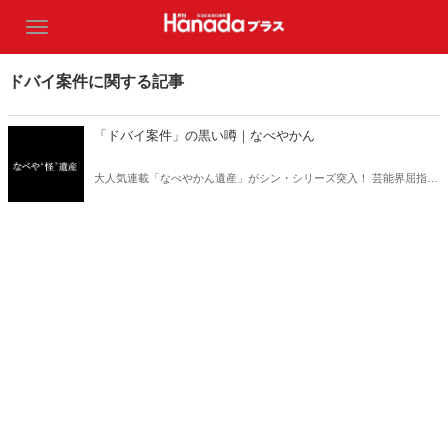
ドバイ案件に関する記事
「ドバイ案件」の黒い噂｜なべやかん
大人気連載「なべやかん遺産」がシン・シリーズ突入！ 芸能界屈指の
コレクターであり、都市伝説、オカルト、スピリチュアルな話題が大
好きな芸人・なべやかんが蒐集した選りすぐりの「怪」な話を紹介！
信じるか信じないかは、あなた次第！