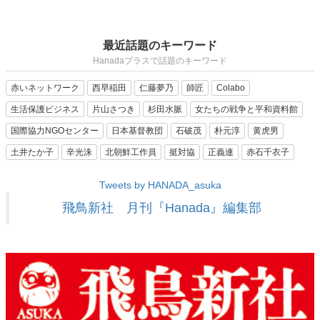
最近話題のキーワード
Hanadaプラスで話題のキーワード
赤いネットワーク
西早稲田
仁藤夢乃
師匠
Colabo
生活保護ビジネス
片山さつき
杉田水脈
女たちの戦争と平和資料館
国際協力NGOセンター
日本基督教団
石破茂
朴元淳
黄虎男
土井たか子
辛光洙
北朝鮮工作員
挺対協
正義連
赤石千衣子
Tweets by HANADA_asuka
飛鳥新社 月刊『Hanada』編集部