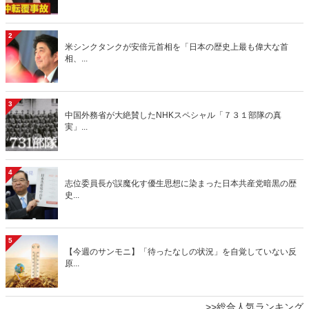
2
米シンクタンクが安倍元首相を「日本の歴史上最も偉大な首
相、...
3
中国外務省が大絶賛したNHKスペシャル「７３１部隊の真
実」...
4
志位委員長が誤魔化す優生思想に染まった日本共産党暗黒の歴
史...
5
【今週のサンモニ】「待ったなしの状況」を自覚していない反
原...
>>総合人気ランキング