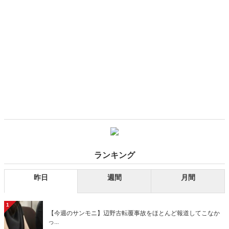
ランキング
昨日
週間
月間
1
【今週のサンモニ】辺野古転覆事故をほとんど報道してこなか
っ...