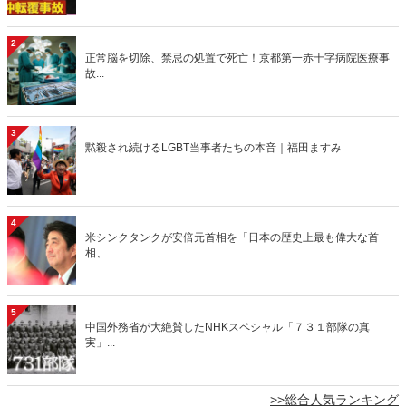
2
正常脳を切除、禁忌の処置で死亡！京都第一赤十字病院医療事
故...
3
黙殺され続けるLGBT当事者たちの本音｜福田ますみ
4
米シンクタンクが安倍元首相を「日本の歴史上最も偉大な首
相、...
5
中国外務省が大絶賛したNHKスペシャル「７３１部隊の真
実」...
>>総合人気ランキング