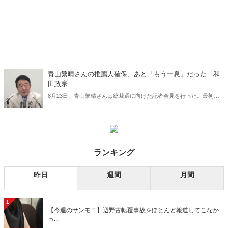
青山繁晴さんの推薦人確保、あと「もう一息」だった｜和
田政宗
8月23日、青山繁晴さんは総裁選に向けた記者会見を行った。最初に
立候補を表明した小林鷹之さんに次ぐ2番目の表明だったが、想定外
のことが起きた。NHKなど主要メディアのいくつかが、立候補表明者
として青山さんを扱わなかったのである――。（サムネイルは「青山
繁晴チャンネル・ぼくらの国会」より）
ランキング
昨日
週間
月間
1
【今週のサンモニ】辺野古転覆事故をほとんど報道してこなか
っ...