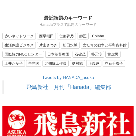
最近話題のキーワード
Hanadaプラスで話題のキーワード
赤いネットワーク
西早稲田
仁藤夢乃
師匠
Colabo
生活保護ビジネス
片山さつき
杉田水脈
女たちの戦争と平和資料館
国際協力NGOセンター
日本基督教団
石破茂
朴元淳
黄虎男
土井たか子
辛光洙
北朝鮮工作員
挺対協
正義連
赤石千衣子
Tweets by HANADA_asuka
飛鳥新社 月刊『Hanada』編集部