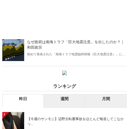
なぜ政府は南海トラフ「巨大地震注意」を出したのか？｜
和田政宗
初めて発表された「南海トラフ地震臨時情報（巨大地震注意）」に対
して否定的な意見も多数あったが、政府が臨時情報を出したのは至極
真っ当なことであった。（サムネイルは気象庁HPより）
ランキング
昨日
週間
月間
1
【今週のサンモニ】辺野古転覆事故をほとんど報道してこなか
っ...