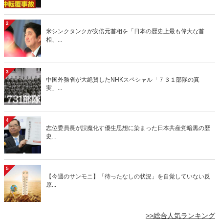
2
米シンクタンクが安倍元首相を「日本の歴史上最も偉大な首
相、...
3
中国外務省が大絶賛したNHKスペシャル「７３１部隊の真
実」...
4
志位委員長が誤魔化す優生思想に染まった日本共産党暗黒の歴
史...
5
【今週のサンモニ】「待ったなしの状況」を自覚していない反
原...
>>総合人気ランキング