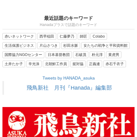
最近話題のキーワード
Hanadaプラスで話題のキーワード
赤いネットワーク
西早稲田
仁藤夢乃
師匠
Colabo
生活保護ビジネス
片山さつき
杉田水脈
女たちの戦争と平和資料館
国際協力NGOセンター
日本基督教団
石破茂
朴元淳
黄虎男
土井たか子
辛光洙
北朝鮮工作員
挺対協
正義連
赤石千衣子
Tweets by HANADA_asuka
飛鳥新社 月刊『Hanada』編集部