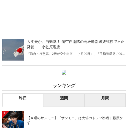
大丈夫か、自衛隊！ 航空自衛隊の高級幹部選抜試験で不正
発覚！｜小笠原理恵
「海自ヘリ墜落、2機が空中衝突」（4月20日）、「手榴弾爆発で20代
の隊員1人死亡」（5月30日）などトラブル続きの自衛隊だが、最高幹
部階級への登竜門である選抜試験でも不正が発覚した――。
ランキング
昨日
週間
月間
1
【今週のサンモニ】『サンモニ』は犬笛のトップ奏者｜藤原か
ず...