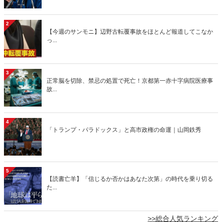
2
【今週のサンモニ】辺野古転覆事故をほとんど報道してこなか
っ...
3
正常脳を切除、禁忌の処置で死亡！京都第一赤十字病院医療事
故...
4
「トランプ・パラドックス」と高市政権の命運｜山岡鉄秀
5
【読書亡羊】「信じるか否かはあなた次第」の時代を乗り切る
た...
>>総合人気ランキング