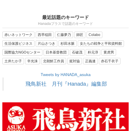
最近話題のキーワード
Hanadaプラスで話題のキーワード
赤いネットワーク
西早稲田
仁藤夢乃
師匠
Colabo
生活保護ビジネス
片山さつき
杉田水脈
女たちの戦争と平和資料館
国際協力NGOセンター
日本基督教団
石破茂
朴元淳
黄虎男
土井たか子
辛光洙
北朝鮮工作員
挺対協
正義連
赤石千衣子
Tweets by HANADA_asuka
飛鳥新社 月刊『Hanada』編集部