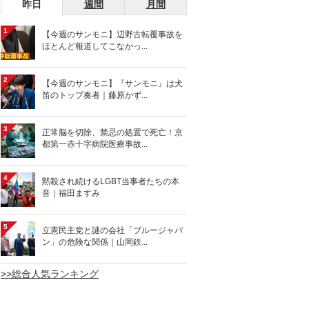
昨日
週間
月間
1
【今週のサンモニ】辺野古転覆事故を
ほとんど報道してこなかっ...
2
【今週のサンモニ】『サンモニ』は犬
笛のトップ奏者｜藤原かず...
3
正常脳を切除、禁忌の処置で死亡！京
都第一赤十字病院医療事故...
4
黙殺され続けるLGBT当事者たちの本
音｜福田ますみ
5
立憲民主党と謎の会社「ブルージャパ
ン」の危険な関係｜山岡鉄...
>>総合人気ランキング