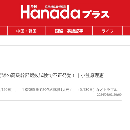
中国・韓国
国際・英語記事
ライフ
衛隊の高級幹部選抜試験で不正発覚！｜小笠原理恵
月20日）、「手榴弾爆発で20代の隊員1人死亡」（5月30日）などトラブル続
竜門である選抜試験でも不正が発覚した――。
2024/06/01 20:00