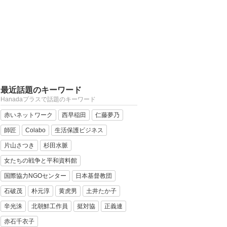
最近話題のキーワード
Hanadaプラスで話題のキーワード
赤いネットワーク
西早稲田
仁藤夢乃
師匠
Colabo
生活保護ビジネス
片山さつき
杉田水脈
女たちの戦争と平和資料館
国際協力NGOセンター
日本基督教団
石破茂
朴元淳
黄虎男
土井たか子
辛光洙
北朝鮮工作員
挺対協
正義連
赤石千衣子