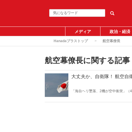
メディア
政治・経済
Hanadaプラストップ
航空幕僚長
航空幕僚長に関する記事
大丈夫か、自衛隊！ 航空自
「海自ヘリ墜落、2機が空中衝突」（4
きの自衛隊だが、最高幹部階級への登