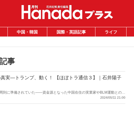
中国・韓国
国際・英語記事
ライフ
記事
真実―トランプ、動く！ 【ほぼトラ通信３】｜石井陽子
周到に準備されていた――資金源となった中国在住の実業家やBLM運動との繋
ない中、次期米大統領最有力者のあの男が動いた！
2024/05/11 21:00