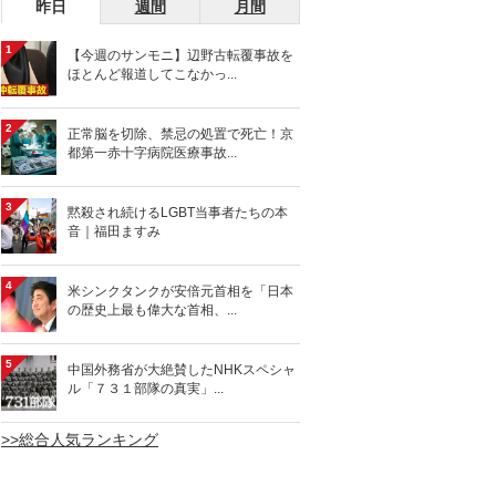
昨日
週間
月間
1
【今週のサンモニ】辺野古転覆事故を
ほとんど報道してこなかっ...
2
正常脳を切除、禁忌の処置で死亡！京
都第一赤十字病院医療事故...
3
黙殺され続けるLGBT当事者たちの本
音｜福田ますみ
4
米シンクタンクが安倍元首相を「日本
の歴史上最も偉大な首相、...
5
中国外務省が大絶賛したNHKスペシャ
ル「７３１部隊の真実」...
>>総合人気ランキング