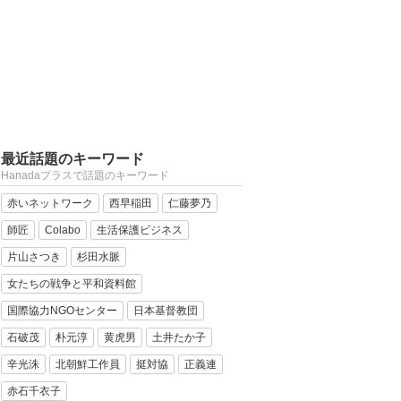
最近話題のキーワード
Hanadaプラスで話題のキーワード
赤いネットワーク
西早稲田
仁藤夢乃
師匠
Colabo
生活保護ビジネス
片山さつき
杉田水脈
女たちの戦争と平和資料館
国際協力NGOセンター
日本基督教団
石破茂
朴元淳
黄虎男
土井たか子
辛光洙
北朝鮮工作員
挺対協
正義連
赤石千衣子