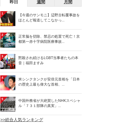
昨日
週間
月間
1
【今週のサンモニ】辺野古転覆事故を
ほとんど報道してこなかっ...
2
正常脳を切除、禁忌の処置で死亡！京
都第一赤十字病院医療事故...
3
黙殺され続けるLGBT当事者たちの本
音｜福田ますみ
4
米シンクタンクが安倍元首相を「日本
の歴史上最も偉大な首相、...
5
中国外務省が大絶賛したNHKスペシャ
ル「７３１部隊の真実」...
>>総合人気ランキング