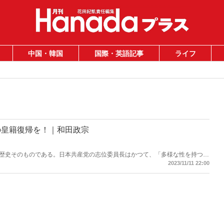
中国・韓国
国際・英語記事
ライフ
の皇籍復帰を！｜和田政宗
歴史そのものである。日本共産党の志位委員長はかつて、「多様な性を持つ人
きだ」と述べたが、これは皇統の破壊である。こうした論を無意味にするため
2023/11/11 22:00