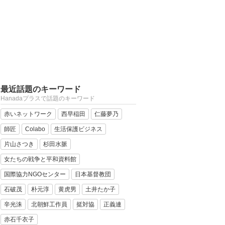
最近話題のキーワード
Hanadaプラスで話題のキーワード
赤いネットワーク
西早稲田
仁藤夢乃
師匠
Colabo
生活保護ビジネス
片山さつき
杉田水脈
女たちの戦争と平和資料館
国際協力NGOセンター
日本基督教団
石破茂
朴元淳
黄虎男
土井たか子
辛光洙
北朝鮮工作員
挺対協
正義連
赤石千衣子