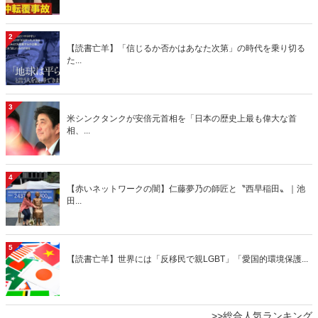
2
【読書亡羊】「信じるか否かはあなた次第」の時代を乗り切る
た...
3
米シンクタンクが安倍元首相を「日本の歴史上最も偉大な首
相、...
4
【赤いネットワークの闇】仁藤夢乃の師匠と〝西早稲田〟｜池
田...
5
【読書亡羊】世界には「反移民で親LGBT」「愛国的環境保護...
>>総合人気ランキング