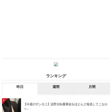
ランキング
昨日
週間
月間
1
【今週のサンモニ】辺野古転覆事故をほとんど報道してこなか
っ...