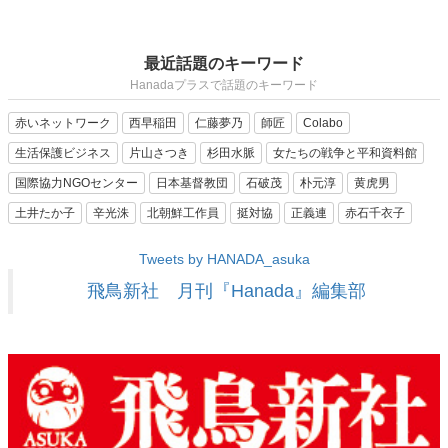
最近話題のキーワード
Hanadaプラスで話題のキーワード
赤いネットワーク
西早稲田
仁藤夢乃
師匠
Colabo
生活保護ビジネス
片山さつき
杉田水脈
女たちの戦争と平和資料館
国際協力NGOセンター
日本基督教団
石破茂
朴元淳
黄虎男
土井たか子
辛光洙
北朝鮮工作員
挺対協
正義連
赤石千衣子
Tweets by HANADA_asuka
飛鳥新社 月刊『Hanada』編集部