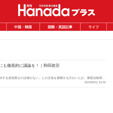
中国・韓国
国際・英語記事
ライフ
めにも徹底的に議論を！｜和田政宗
々に対する差別禁止の法律がない」との主張を展開する方がいたが、衆院法制局に
性的指向・性自認に特化して差別禁止を定める法律はない」ということが明ら
2023/05/11 19:30
エル駐日米国大使Twitterより）