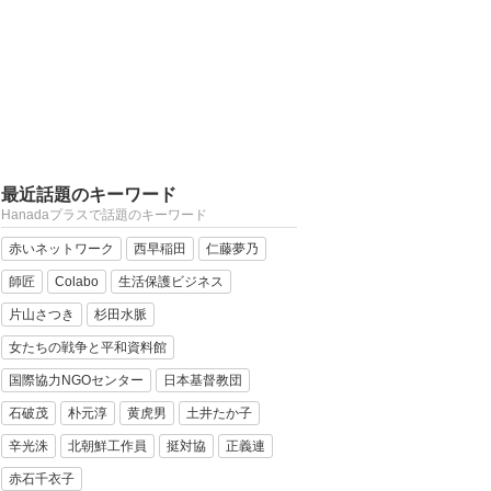
最近話題のキーワード
Hanadaプラスで話題のキーワード
赤いネットワーク
西早稲田
仁藤夢乃
師匠
Colabo
生活保護ビジネス
片山さつき
杉田水脈
女たちの戦争と平和資料館
国際協力NGOセンター
日本基督教団
石破茂
朴元淳
黄虎男
土井たか子
辛光洙
北朝鮮工作員
挺対協
正義連
赤石千衣子