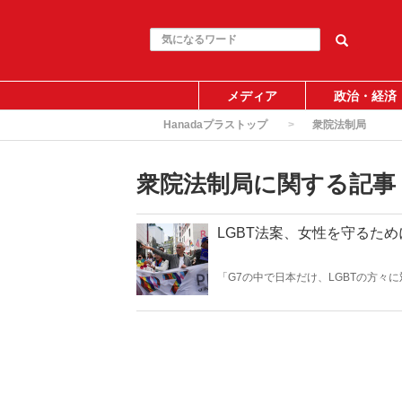
メディア
政治・経済
Hanadaプラストップ
衆院法制局
衆院法制局に関する記事
LGBT法案、女性を守るた
「G7の中で日本だけ、LGBTの方
よって「（G7の）いずれの国にも、
かになった――。（サムネイルはエマニュ