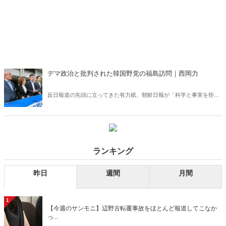
デマ政治と批判された韓国野党の福島訪問｜西岡力
反日報道の先頭に立ってきた有力紙、朝鮮日報が「科学と事実を拒
否、デマ政治の誘惑を捨てられない共に民主党」と題する6日付社説
で、処理水放出を危険視する野党の主張に対して科学的根拠をきちん
と書いて反論したことは、長く日韓関係を見てきた筆者からすると驚
きだった。
ランキング
昨日
週間
月間
1
【今週のサンモニ】辺野古転覆事故をほとんど報道してこなか
っ...