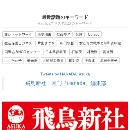
最近話題のキーワード
Hanadaプラスで話題のキーワード
赤いネットワーク
西早稲田
仁藤夢乃
師匠
Colabo
生活保護ビジネス
片山さつき
杉田水脈
女たちの戦争と平和資料館
国際協力NGOセンター
日本基督教団
石破茂
朴元淳
黄虎男
土井たか子
辛光洙
北朝鮮工作員
挺対協
正義連
赤石千衣子
Tweets by HANADA_asuka
飛鳥新社 月刊『Hanada』編集部