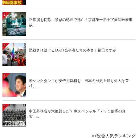
2
正常脳を切除、禁忌の処置で死亡！京都第一赤十字病院医療事
故...
3
黙殺され続けるLGBT当事者たちの本音｜福田ますみ
4
米シンクタンクが安倍元首相を「日本の歴史上最も偉大な首
相、...
5
中国外務省が大絶賛したNHKスペシャル「７３１部隊の真
実」...
>>総合人気ランキング