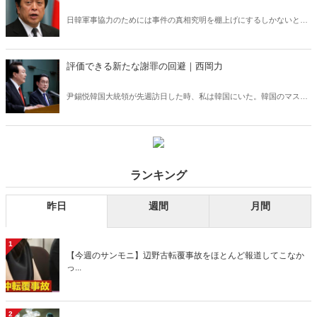
日韓軍事協力のためには事件の真相究明を棚上げにするしかないと日
本側が判断したのかもしれない。しかし、その判断は間違いだ。
評価できる新たな謝罪の回避｜西岡力
尹錫悦韓国大統領が先週訪日した時、私は韓国にいた。韓国のマスコ
ミでは、尹大統領が戦時労働者問題で大きく譲歩したとして、岸田文
雄首相が明確な謝罪の言葉を述べるかどうかに注目が集まっていた。
ランキング
昨日
週間
月間
1
【今週のサンモニ】辺野古転覆事故をほとんど報道してこなか
っ...
2