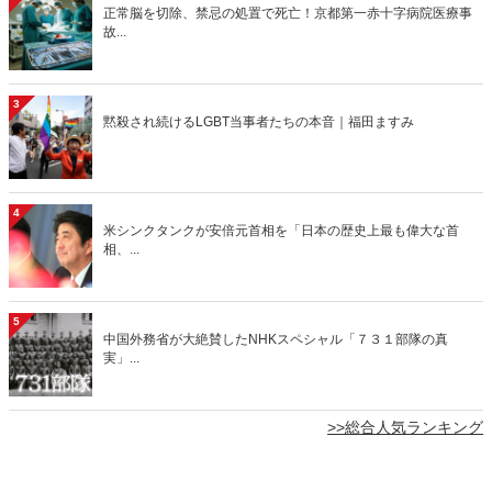
正常脳を切除、禁忌の処置で死亡！京都第一赤十字病院医療事
故...
3
黙殺され続けるLGBT当事者たちの本音｜福田ますみ
4
米シンクタンクが安倍元首相を「日本の歴史上最も偉大な首
相、...
5
中国外務省が大絶賛したNHKスペシャル「７３１部隊の真
実」...
>>総合人気ランキング