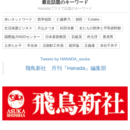
最近話題のキーワード
Hanadaプラスで話題のキーワード
赤いネットワーク
西早稲田
仁藤夢乃
師匠
Colabo
生活保護ビジネス
片山さつき
杉田水脈
女たちの戦争と平和資料館
国際協力NGOセンター
日本基督教団
石破茂
朴元淳
黄虎男
土井たか子
辛光洙
北朝鮮工作員
挺対協
正義連
赤石千衣子
Tweets by HANADA_asuka
飛鳥新社 月刊『Hanada』編集部