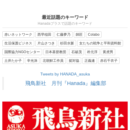
最近話題のキーワード
Hanadaプラスで話題のキーワード
赤いネットワーク
西早稲田
仁藤夢乃
師匠
Colabo
生活保護ビジネス
片山さつき
杉田水脈
女たちの戦争と平和資料館
国際協力NGOセンター
日本基督教団
石破茂
朴元淳
黄虎男
土井たか子
辛光洙
北朝鮮工作員
挺対協
正義連
赤石千衣子
Tweets by HANADA_asuka
飛鳥新社 月刊『Hanada』編集部