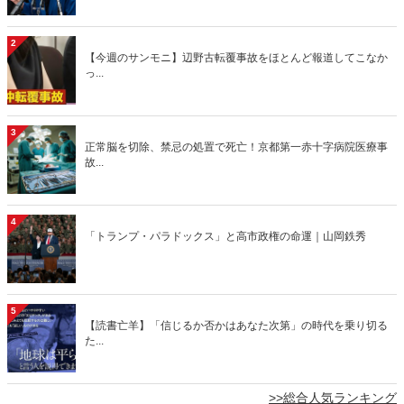
2
【今週のサンモニ】辺野古転覆事故をほとんど報道してこなか
っ...
3
正常脳を切除、禁忌の処置で死亡！京都第一赤十字病院医療事
故...
4
「トランプ・パラドックス」と高市政権の命運｜山岡鉄秀
5
【読書亡羊】「信じるか否かはあなた次第」の時代を乗り切る
た...
>>総合人気ランキング