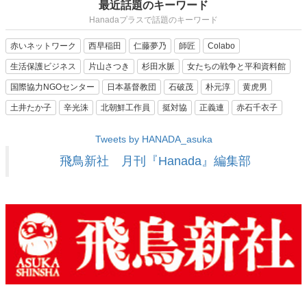
最近話題のキーワード
Hanadaプラスで話題のキーワード
赤いネットワーク
西早稲田
仁藤夢乃
師匠
Colabo
生活保護ビジネス
片山さつき
杉田水脈
女たちの戦争と平和資料館
国際協力NGOセンター
日本基督教団
石破茂
朴元淳
黄虎男
土井たか子
辛光洙
北朝鮮工作員
挺対協
正義連
赤石千衣子
Tweets by HANADA_asuka
飛鳥新社 月刊『Hanada』編集部