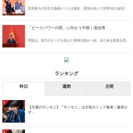
世界最大の民主主義国インドは最近、英国を抜いて世界5位の経済大
国になった。今、インドは人口で中国を抜き去ろうとしている。中国
が世界一の人口大国でなくなるのは、少なくとも3世紀ぶりとなる。
「ピークパワーの罠」に向かう中国｜湯浅博
問題は、国力のピークを迎えた新興大国が一転、迫り来る衰退を恐れ
ると、他国に攻撃的になるという「ピークパワーの罠」が現実味を帯
びてくることである。
ランキング
昨日
週間
月間
1
【今週のサンモニ】『サンモニ』は犬笛のトップ奏者｜藤原か
ず...
2