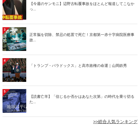
【今週のサンモニ】辺野古転覆事故をほとんど報道してこなか
っ...
3
正常脳を切除、禁忌の処置で死亡！京都第一赤十字病院医療事
故...
4
「トランプ・パラドックス」と高市政権の命運｜山岡鉄秀
5
【読書亡羊】「信じるか否かはあなた次第」の時代を乗り切る
た...
>>総合人気ランキング