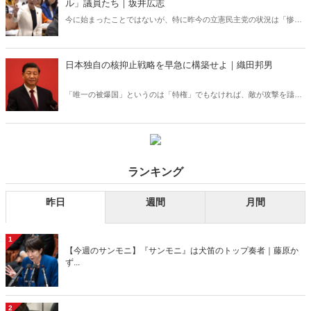
ル」議員たち｜坂井広志
今に始まったことではないが、特に昨今の立憲民主党の状況は「惨
状」と呼ぶにふさわしく、目を覆うばかりである。学級崩壊ならぬ政
党崩壊の道を着々と歩んでいるようにしか見えず、その動きは加速す
らしている。党内抗争にうつつを抜かし、国益そっちのけで先進7ヵ
日本独自の核抑止戦略を早急に構築せよ｜織田邦男
国首脳会議（G7広島サミット）をこき下ろす――。その姿はあまりに
も醜い。
「唯一の被爆国」というのは「特権」でもなければ、敵が攻撃を躊躇
するような「抑止力」にもなり得ない。清水幾太郎氏が著書「日本よ
国家たれ」で喝破したとおりである。「被爆国」だから非核三原則と
いうのは、もはや通用しない。
ランキング
昨日
週間
月間
1
【今週のサンモニ】『サンモニ』は犬笛のトップ奏者｜藤原か
ず...
2