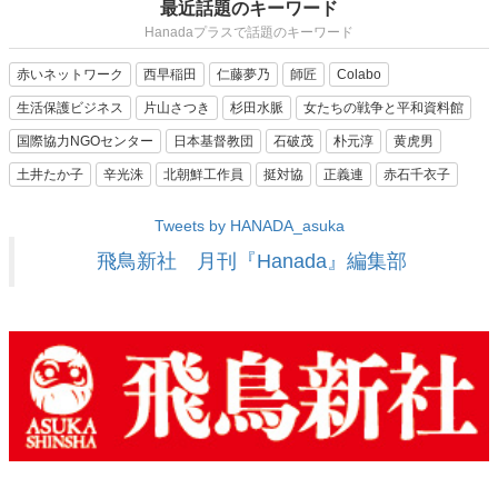
最近話題のキーワード
Hanadaプラスで話題のキーワード
赤いネットワーク
西早稲田
仁藤夢乃
師匠
Colabo
生活保護ビジネス
片山さつき
杉田水脈
女たちの戦争と平和資料館
国際協力NGOセンター
日本基督教団
石破茂
朴元淳
黄虎男
土井たか子
辛光洙
北朝鮮工作員
挺対協
正義連
赤石千衣子
Tweets by HANADA_asuka
飛鳥新社 月刊『Hanada』編集部