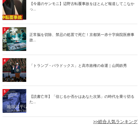
【今週のサンモニ】辺野古転覆事故をほとんど報道してこなか
っ...
3
正常脳を切除、禁忌の処置で死亡！京都第一赤十字病院医療事
故...
4
「トランプ・パラドックス」と高市政権の命運｜山岡鉄秀
5
【読書亡羊】「信じるか否かはあなた次第」の時代を乗り切る
た...
>>総合人気ランキング