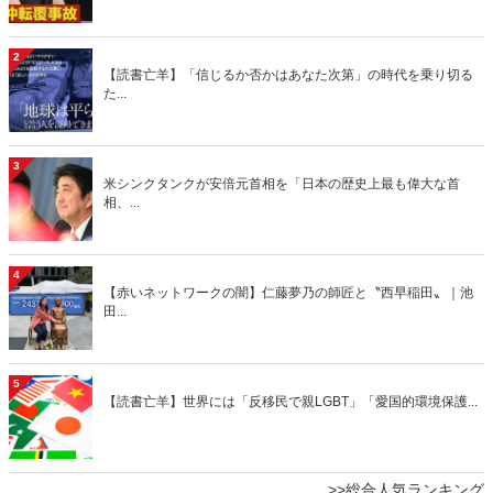
2
【読書亡羊】「信じるか否かはあなた次第」の時代を乗り切る
た...
3
米シンクタンクが安倍元首相を「日本の歴史上最も偉大な首
相、...
4
【赤いネットワークの闇】仁藤夢乃の師匠と〝西早稲田〟｜池
田...
5
【読書亡羊】世界には「反移民で親LGBT」「愛国的環境保護...
>>総合人気ランキング