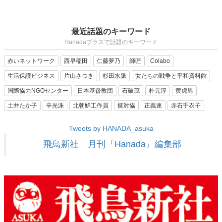
最近話題のキーワード
Hanadaプラスで話題のキーワード
赤いネットワーク
西早稲田
仁藤夢乃
師匠
Colabo
生活保護ビジネス
片山さつき
杉田水脈
女たちの戦争と平和資料館
国際協力NGOセンター
日本基督教団
石破茂
朴元淳
黄虎男
土井たか子
辛光洙
北朝鮮工作員
挺対協
正義連
赤石千衣子
Tweets by HANADA_asuka
飛鳥新社 月刊『Hanada』編集部