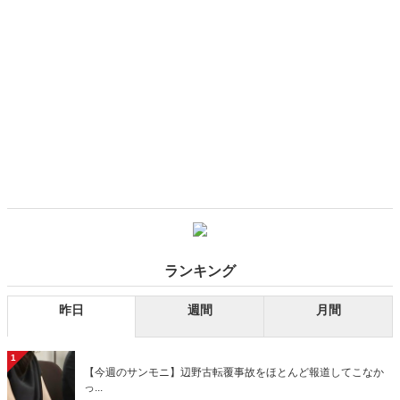
ランキング
昨日
週間
月間
1
【今週のサンモニ】辺野古転覆事故をほとんど報道してこなか
っ...