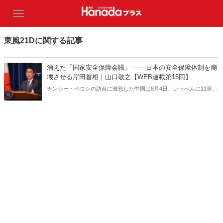
東風21Dに関する記事
消えた「国家安全保障会議」 ――日本の安全保障体制を崩
壊させる岸田首相｜山口敬之【WEB連載第15回】
ナンシー・ペロシの訪台に激怒した中国は8月4日、いっぺんに11発も
の弾道ミサイルを日本の周辺海域に着弾させた。このうち5発は与那
国島の西側上空を飛び越えて日本のEEZ内に着弾。ところが、岸田首
相はこの中国による露骨な恫喝に対して、国家安全保障会議を開催し
なかった――。