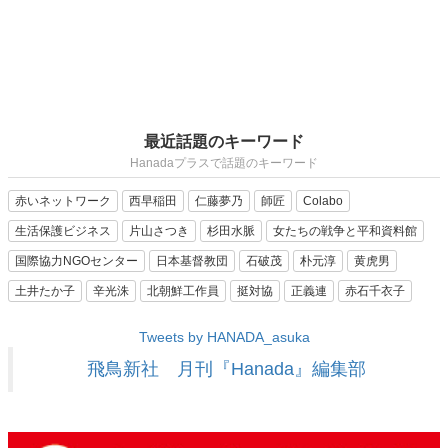
最近話題のキーワード
Hanadaプラスで話題のキーワード
赤いネットワーク
西早稲田
仁藤夢乃
師匠
Colabo
生活保護ビジネス
片山さつき
杉田水脈
女たちの戦争と平和資料館
国際協力NGOセンター
日本基督教団
石破茂
朴元淳
黄虎男
土井たか子
辛光洙
北朝鮮工作員
挺対協
正義連
赤石千衣子
Tweets by HANADA_asuka
飛鳥新社 月刊『Hanada』編集部