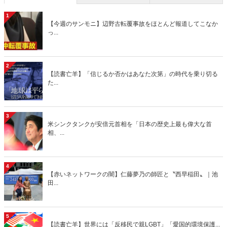
1
【今週のサンモニ】辺野古転覆事故をほとんど報道してこなか
っ...
2
【読書亡羊】「信じるか否かはあなた次第」の時代を乗り切る
た...
3
米シンクタンクが安倍元首相を「日本の歴史上最も偉大な首
相、...
4
【赤いネットワークの闇】仁藤夢乃の師匠と〝西早稲田〟｜池
田...
5
【読書亡羊】世界には「反移民で親LGBT」「愛国的環境保護...