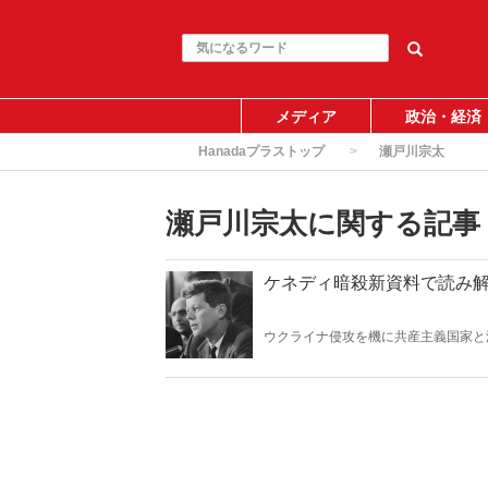
メディア
政治・経済
Hanadaプラストップ
瀬戸川宗太
瀬戸川宗太に関する記事
ケネディ暗殺新資料で読み
ウクライナ侵攻を機に共産主義国家と
家、権威主義国家によるスパイ活動は
家・瀬戸川宗太氏が、２０１７年に公