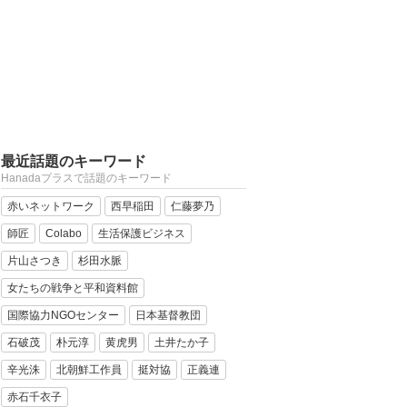
最近話題のキーワード
Hanadaプラスで話題のキーワード
赤いネットワーク
西早稲田
仁藤夢乃
師匠
Colabo
生活保護ビジネス
片山さつき
杉田水脈
女たちの戦争と平和資料館
国際協力NGOセンター
日本基督教団
石破茂
朴元淳
黄虎男
土井たか子
辛光洙
北朝鮮工作員
挺対協
正義連
赤石千衣子