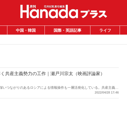
中国・韓国
国際・英語記事
ライフ
解く共産主義勢力の工作｜瀬戸川宗太（映画評論家）
深いつながりのあるロシアによる情報操作も一層活発化している。共産主義国
、決して映画のなかだけの話ではない。ケネディ暗殺を研究してきた映画評論
2022/04/28 17:46
開された新資料を分析したドキュメンタリーを紹介！