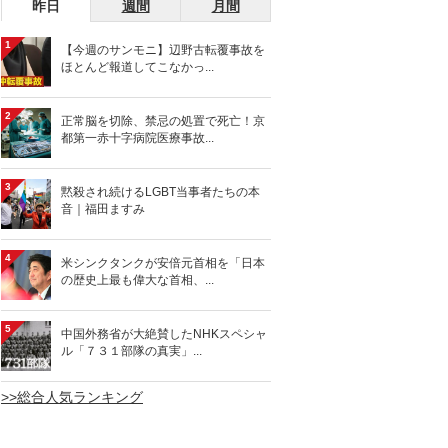
昨日
週間
月間
1
【今週のサンモニ】辺野古転覆事故を
ほとんど報道してこなかっ...
2
正常脳を切除、禁忌の処置で死亡！京
都第一赤十字病院医療事故...
3
黙殺され続けるLGBT当事者たちの本
音｜福田ますみ
4
米シンクタンクが安倍元首相を「日本
の歴史上最も偉大な首相、...
5
中国外務省が大絶賛したNHKスペシャ
ル「７３１部隊の真実」...
>>総合人気ランキング