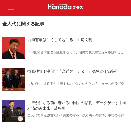
全人代に関する記事
台湾有事はこうして起こる｜山崎文明
「中国の台湾侵攻を阻止するには、台湾海峡に機雷原を敷設すること
である」―アメリカの最新研究が今話題を呼んでいる。一方で、中国
による機雷敷設によって台湾有事が勃発するシナリオも現実味を帯び
る。もし台湾海峡が封鎖されれば日本はどうなるのか。報じられない
徹底検証！中国で「宮廷クーデター」発生か｜澁谷司
「台湾有事の盲点」を緊急分析する。
世界では、習近平が退陣するのではないかというニュースが飛び交っ
ている。一部のSNSでは、習近平主席がすでに半ば退位し、李克強首
相が代行しているとの書き込みで溢れている。果たして、この「宮廷
クーデター」（「反習派」による習主席の退位）の“噂”は本当なの
「豊かになる前に老いる中国」の悲劇―データが示す中国
か？ 徹底検証する。
経済の近未来｜澁谷司
全人代で李克強首相が「需要の縮小、供給網への衝撃、市場の期待の
後退」という「三重の圧力にさらされている」と危機感を表明した中
国経済。経済より政治が優先される習近平政権下で今何が起きている