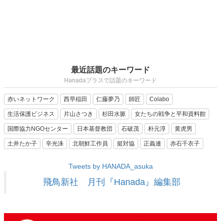
最近話題のキーワード
Hanadaプラスで話題のキーワード
赤いネットワーク
西早稲田
仁藤夢乃
師匠
Colabo
生活保護ビジネス
片山さつき
杉田水脈
女たちの戦争と平和資料館
国際協力NGOセンター
日本基督教団
石破茂
朴元淳
黄虎男
土井たか子
辛光洙
北朝鮮工作員
挺対協
正義連
赤石千衣子
Tweets by HANADA_asuka
飛鳥新社 月刊『Hanada』編集部