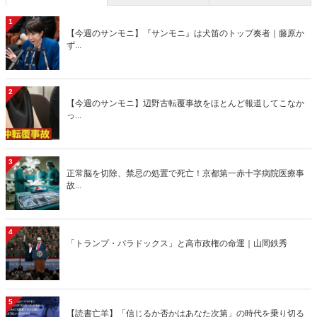
1
【今週のサンモニ】『サンモニ』は犬笛のトップ奏者｜藤原か
ず...
2
【今週のサンモニ】辺野古転覆事故をほとんど報道してこなか
っ...
3
正常脳を切除、禁忌の処置で死亡！京都第一赤十字病院医療事
故...
4
「トランプ・パラドックス」と高市政権の命運｜山岡鉄秀
5
【読書亡羊】「信じるか否かはあなた次第」の時代を乗り切る