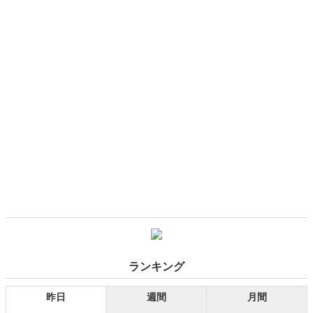
のか。確かなデータをもとに中国経済の現状と近未来を緊急分析す
る。
ランキング
昨日
週間
月間