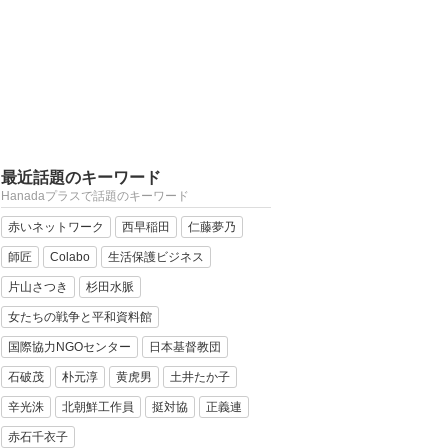
最近話題のキーワード
Hanadaプラスで話題のキーワード
赤いネットワーク
西早稲田
仁藤夢乃
師匠
Colabo
生活保護ビジネス
片山さつき
杉田水脈
女たちの戦争と平和資料館
国際協力NGOセンター
日本基督教団
石破茂
朴元淳
黄虎男
土井たか子
辛光洙
北朝鮮工作員
挺対協
正義連
赤石千衣子