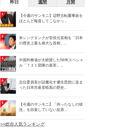
昨日
週間
月間
1
【今週のサンモニ】辺野古転覆事故を
ほとんど報道してこなかっ...
2
米シンクタンクが安倍元首相を「日本
の歴史上最も偉大な首相、...
3
中国外務省が大絶賛したNHKスペシャ
ル「７３１部隊の真実」...
4
志位委員長が誤魔化す優生思想に染ま
った日本共産党暗黒の歴史...
5
【今週のサンモニ】「待ったなしの状
況」を自覚していない反原...
>>総合人気ランキング