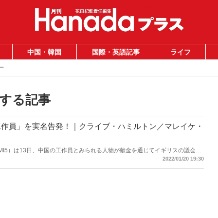
中国・韓国
国際・英語記事
ライフ
ー
する記事
工作員」を実名告発！｜クライブ・ハミルトン／マレイケ・
（MI5）は13日、中国の工作員とみられる人物が献金を通じてイギリスの議会に
、異例の警告を発した」と報道。ロンドンの中国大使館は「私たちはいかなる
2022/01/20 19:30
必要はないし、その努力をすることもない。イギリス内の中国人コミュニティ
く抗議する」とMI5を非難。中国が否定することは目に見えていたが、実際、
るのか。日・米・欧での「浸透工作」の全体像を初解明した『見えない手』よ
別公開！