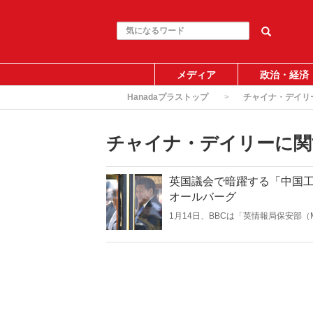
メディア
政治・経済
Hanadaプラストップ
チャイナ・デイリ
チャイナ・デイリーに関
英国議会で暗躍する「中国
オールバーグ
1月14日、BBCは「英情報局保安部
食い込み、政治に介入しているとする
外国議会においても『影響力を買う』
ーに対する中傷と威嚇のたくらみに強
中国の「魔の手」はどこまで伸びてい
り、英国での「浸透工作」の一部を特