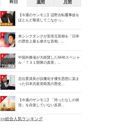
昨日
週間
月間
1
【今週のサンモニ】辺野古転覆事故を
ほとんど報道してこなかっ...
2
米シンクタンクが安倍元首相を「日本
の歴史上最も偉大な首相、...
3
中国外務省が大絶賛したNHKスペシャ
ル「７３１部隊の真実」...
4
志位委員長が誤魔化す優生思想に染ま
った日本共産党暗黒の歴史...
5
【今週のサンモニ】「待ったなしの状
況」を自覚していない反原...
>>総合人気ランキング