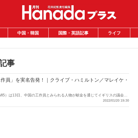
中国・韓国
国際・英語記事
ライフ
記事
工作員」を実名告発！｜クライブ・ハミルトン／マレイケ・
（MI5）は13日、中国の工作員とみられる人物が献金を通じてイギリスの議会に
、異例の警告を発した」と報道。ロンドンの中国大使館は「私たちはいかなる
2022/01/20 19:30
必要はないし、その努力をすることもない。イギリス内の中国人コミュニティ
く抗議する」とMI5を非難。中国が否定することは目に見えていたが、実際、
るのか。日・米・欧での「浸透工作」の全体像を初解明した『見えない手』よ
別公開！