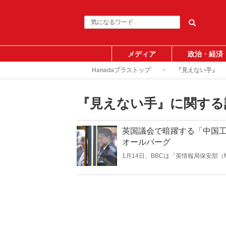
メディア
政治・経済
Hanadaプラストップ
『見えない手』
『見えない手』に関する
英国議会で暗躍する「中国
オールバーグ
1月14日、BBCは「英情報局保安部
食い込み、政治に介入しているとする
外国議会においても『影響力を買う』
ーに対する中傷と威嚇のたくらみに強
中国の「魔の手」はどこまで伸びてい
り、英国での「浸透工作」の一部を特