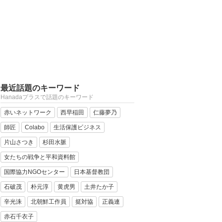
最近話題のキーワード
Hanadaプラスで話題のキーワード
赤いネットワーク
西早稲田
仁藤夢乃
師匠
Colabo
生活保護ビジネス
片山さつき
杉田水脈
女たちの戦争と平和資料館
国際協力NGOセンター
日本基督教団
石破茂
朴元淳
黄虎男
土井たか子
辛光洙
北朝鮮工作員
挺対協
正義連
赤石千衣子