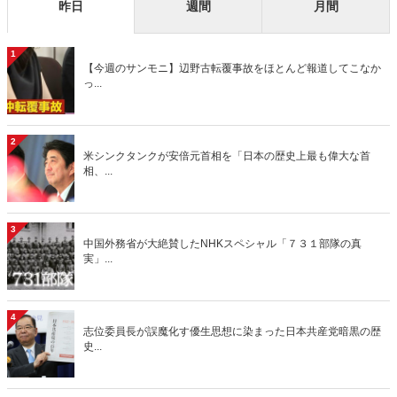
昨日
週間
月間
1
【今週のサンモニ】辺野古転覆事故をほとんど報道してこなか
っ...
2
米シンクタンクが安倍元首相を「日本の歴史上最も偉大な首
相、...
3
中国外務省が大絶賛したNHKスペシャル「７３１部隊の真
実」...
4
志位委員長が誤魔化す優生思想に染まった日本共産党暗黒の歴
史...