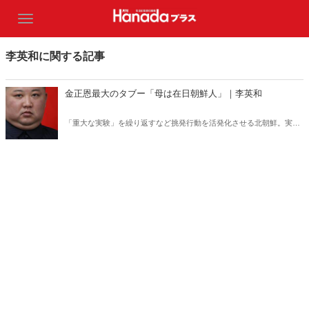
李英和に関する記事
金正恩最大のタブー「母は在日朝鮮人」｜李英和
「重大な実験」を繰り返すなど挑発行動を活発化させる北朝鮮。実は
国内で今もなお金正恩委員長の神格化作業が足踏みを続けていること
はあまり知られていない。なぜなのか？ そこには金正恩の生母にま
つわる「不都合な真実」という決して乗り越えられない絶壁がある。
国家機密にまで指定された金正恩体制の「アキレス腱」にして最大の
タブー！その真実に迫る。