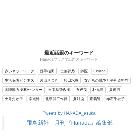
最近話題のキーワード
Hanadaプラスで話題のキーワード
赤いネットワーク
西早稲田
仁藤夢乃
師匠
Colabo
生活保護ビジネス
片山さつき
杉田水脈
女たちの戦争と平和資料館
国際協力NGOセンター
日本基督教団
石破茂
朴元淳
黄虎男
土井たか子
辛光洙
北朝鮮工作員
挺対協
正義連
赤石千衣子
Tweets by HANADA_asuka
飛鳥新社 月刊『Hanada』編集部