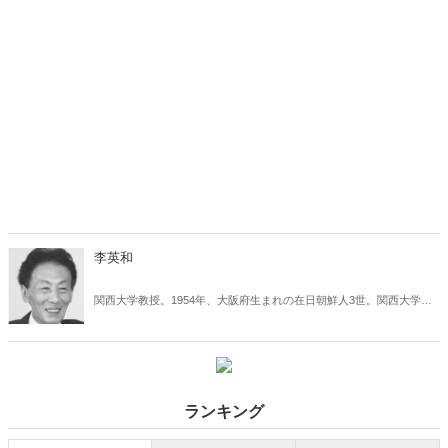
李英和
関西大学教授。1954年、大阪府生まれの在日朝鮮人3世。関西大学経
済学部（夜間部）卒業、同大学院経済学研究科博士課程修了。関西大
学経済学部助手、専任講師、助教授を経て、2005年から現職。北朝鮮
社会経済論専攻。1991年4月〜12月、北朝鮮のシンクタンク「朝鮮社
会科学院」に留学。著書に『暴走国家・北朝鮮の狙い』など多数。
ランキング