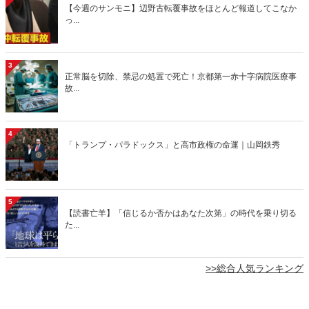
【今週のサンモニ】辺野古転覆事故をほとんど報道してこなか
っ...
3
正常脳を切除、禁忌の処置で死亡！京都第一赤十字病院医療事
故...
4
「トランプ・パラドックス」と高市政権の命運｜山岡鉄秀
5
【読書亡羊】「信じるか否かはあなた次第」の時代を乗り切る
た...
>>総合人気ランキング