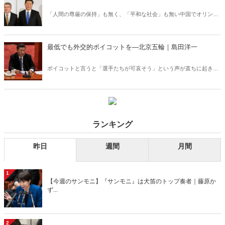
「人間の尊厳の保持」も無く、「平和な社会」も無い中国でオリンピ
ックを開催していいのか。北京冬季五輪は五輪精神のかけらもなく、
今後のオリンピックが定期的な大会として存続し得るか、岐路になる
大会となる――。
最低でも外交的ボイコットを―北京五輪｜島田洋一
ボイコットと言うと「選手たちが可哀そう」という声が直ちに起きる
が、「貴賓席」に陣取る習近平氏への「敬礼」を強いることこそ、選
手たちにとって「可哀そう」だろう。有志諸国は少なくとも、選手団
の行進を含め、開会式への不参加を決めるべきだ。
ランキング
昨日
週間
月間
1
【今週のサンモニ】『サンモニ』は犬笛のトップ奏者｜藤原か
ず...
2