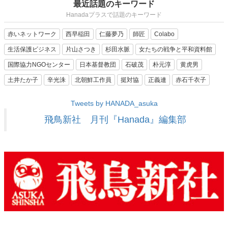
最近話題のキーワード
Hanadaプラスで話題のキーワード
赤いネットワーク
西早稲田
仁藤夢乃
師匠
Colabo
生活保護ビジネス
片山さつき
杉田水脈
女たちの戦争と平和資料館
国際協力NGOセンター
日本基督教団
石破茂
朴元淳
黄虎男
土井たか子
辛光洙
北朝鮮工作員
挺対協
正義連
赤石千衣子
Tweets by HANADA_asuka
飛鳥新社 月刊『Hanada』編集部