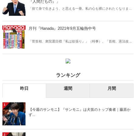
『人間だもの』」
「捨て身で生きよう、と思える一冊。私の心も裸にされたくなりまし
た」(脚本家・大石静さん)。「非常にいい本ですね、ステキ」(漫画
家・内田春菊さん)。そして村西とおる監督の「人生相談『人間だも
の』」を愛する方がもうひとり。作家の林真理子さんです。「私はつ
月刊『Hanada』2021年9月五輪熱中号
くづく感服してしまった」。その理由とは？
「菅首相、衆院選目標『私は欲張り』」（時事）、「首相、憲法改正
『挑戦したい』」（共同）、「首相改憲に意欲『コロナに打ち勝った
後に挑戦』」（産経新聞）、「菅首相 衆院解散時期 “コロナを収束さ
せていく中で”」（NHK）など、菅義偉総理が国民の疑問と不安にすべ
て答えた「独占インタビュー」が早くも各メディアで話題に！総力大
特集「中国共産党100年の大罪」、橋本聖子会長「五輪、無観客 決断
ランキング
の舞台裏」、「激突大討論！稲田朋美×小川榮太郎」、「朝日新聞崩
壊の全真実」など9月号も読みどころが満載！読みたいニュース、知
りたいニュースがここにある！
昨日
週間
月間
1
【今週のサンモニ】『サンモニ』は犬笛のトップ奏者｜藤原か
ず...
2