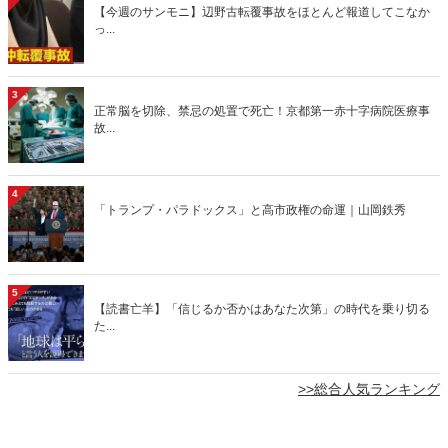
【今週のサンモニ】辺野古転覆事故をほとんど報道してこなか
っ...
3
正常脳を切除、禁忌の処置で死亡！京都第一赤十字病院医療事
故...
4
「トランプ・パラドックス」と高市政権の命運｜山岡鉄秀
5
【読書亡羊】「信じるか否かはあなた次第」の時代を乗り切る
た...
>>総合人気ランキング