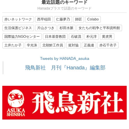
最近話題のキーワード
Hanadaプラスで話題のキーワード
赤いネットワーク
西早稲田
仁藤夢乃
師匠
Colabo
生活保護ビジネス
片山さつき
杉田水脈
女たちの戦争と平和資料館
国際協力NGOセンター
日本基督教団
石破茂
朴元淳
黄虎男
土井たか子
辛光洙
北朝鮮工作員
挺対協
正義連
赤石千衣子
Tweets by HANADA_asuka
飛鳥新社 月刊『Hanada』編集部