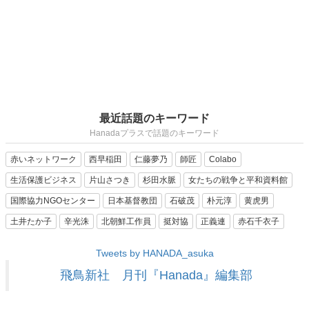
最近話題のキーワード
Hanadaプラスで話題のキーワード
赤いネットワーク
西早稲田
仁藤夢乃
師匠
Colabo
生活保護ビジネス
片山さつき
杉田水脈
女たちの戦争と平和資料館
国際協力NGOセンター
日本基督教団
石破茂
朴元淳
黄虎男
土井たか子
辛光洙
北朝鮮工作員
挺対協
正義連
赤石千衣子
Tweets by HANADA_asuka
飛鳥新社 月刊『Hanada』編集部