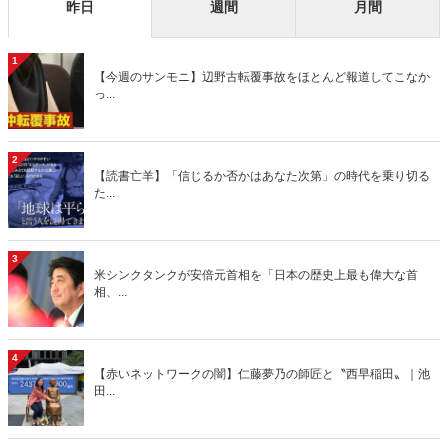
昨日
週間
月間
1
【今週のサンモニ】辺野古転覆事故をほとんど報道してこなか
っ...
2
【読書亡羊】「信じるか否かはあなた次第」の時代を乗り切る
た...
3
米シンクタンクが安倍元首相を「日本の歴史上最も偉大な首
相、...
4
【赤いネットワークの闇】仁藤夢乃の師匠と〝西早稲田〟｜池
田...