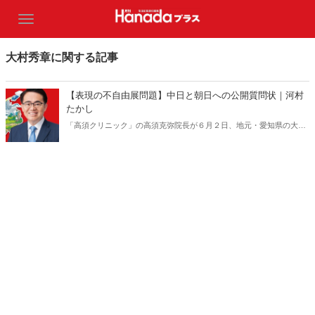
大村秀章に関する記事
【表現の不自由展問題】中日と朝日への公開質問状｜河村
たかし
「高須クリニック」の高須克弥院長が６月２日、地元・愛知県の大村
秀章知事の解職請求（リコール）運動を始めると発表した。河村たか
し名古屋市長もこの運動に全面的に賛同している。リコール運動の発
端となった「表現の不自由展」をめぐって、メディアは「善の大村」
「悪の河村」という図式をつくり、激しく河村市長をバッシング。な
かでもひどかった中日と朝日の報道を、河村市長が徹底批判！