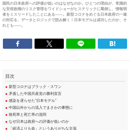
国民の日本政府への評価が低いのはなぜなのか。ひとつの理由が、常識的
な安倍政権のリスク管理をワイドショーがヒステリックに罵倒し、情報弱
者をミスリードしたことにある――。新型コロナをめぐる日本政府の一連
の対応を、データとロジックで読み解く！日本モデルは成功したのか、そ
れとも――。
目次
●
新型コロナはブラック・スワン
●
矛盾した中国共産党の勝利宣言
●
感染を遅らせた“日本モデル”
●
中国以外からの流入でまさかの事態に
●
致死率と死亡率の混同
●
なぜ日本は政府への評価が低いのか
●
「経済よりも命」というありがちな主張