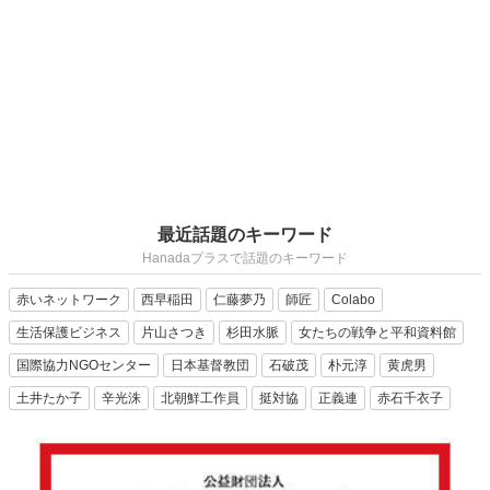
最近話題のキーワード
Hanadaプラスで話題のキーワード
赤いネットワーク
西早稲田
仁藤夢乃
師匠
Colabo
生活保護ビジネス
片山さつき
杉田水脈
女たちの戦争と平和資料館
国際協力NGOセンター
日本基督教団
石破茂
朴元淳
黄虎男
土井たか子
辛光洙
北朝鮮工作員
挺対協
正義連
赤石千衣子