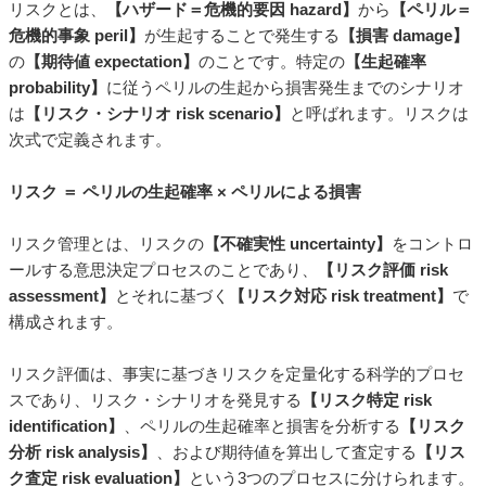
リスクとは、
【ハザード＝危機的要因 hazard】
から
【ペリル＝
危機的事象 peril】
が生起することで発生する
【損害 damage】
の
【期待値 expectation】
のことです。特定の
【生起確率
probability】
に従うペリルの生起から損害発生までのシナリオ
は
【リスク・シナリオ risk scenario】
と呼ばれます。リスクは
次式で定義されます。
リスク ＝ ペリルの生起確率 × ペリルによる損害
リスク管理とは、リスクの
【不確実性 uncertainty】
をコントロ
ールする意思決定プロセスのことであり、
【リスク評価 risk
assessment】
とそれに基づく
【リスク対応 risk treatment】
で
構成されます。
リスク評価は、事実に基づきリスクを定量化する科学的プロセ
スであり、リスク・シナリオを発見する
【リスク特定 risk
identification】
、ペリルの生起確率と損害を分析する
【リスク
分析 risk analysis】
、および期待値を算出して査定する
【リス
ク査定 risk evaluation】
という3つのプロセスに分けられます。