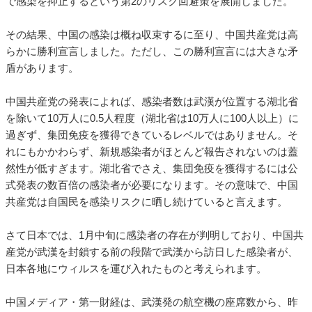
で感染を抑止するという第2のリスク回避策を展開しました。
その結果、中国の感染は概ね収束するに至り、中国共産党は高
らかに勝利宣言しました。ただし、この勝利宣言には大きな矛
盾があります。
中国共産党の発表によれば、感染者数は武漢が位置する湖北省
を除いて10万人に0.5人程度（湖北省は10万人に100人以上）に
過ぎず、集団免疫を獲得できているレベルではありません。そ
れにもかかわらず、新規感染者がほとんど報告されないのは蓋
然性が低すぎます。湖北省でさえ、集団免疫を獲得するには公
式発表の数百倍の感染者が必要になります。その意味で、中国
共産党は自国民を感染リスクに晒し続けていると言えます。
さて日本では、1月中旬に感染者の存在が判明しており、中国共
産党が武漢を封鎖する前の段階で武漢から訪日した感染者が、
日本各地にウィルスを運び入れたものと考えられます。
中国メディア・第一財経は、武漢発の航空機の座席数から、昨