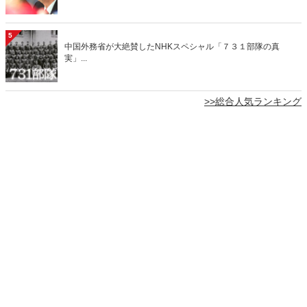
5
中国外務省が大絶賛したNHKスペシャル「７３１部隊の真
実」...
>>総合人気ランキング