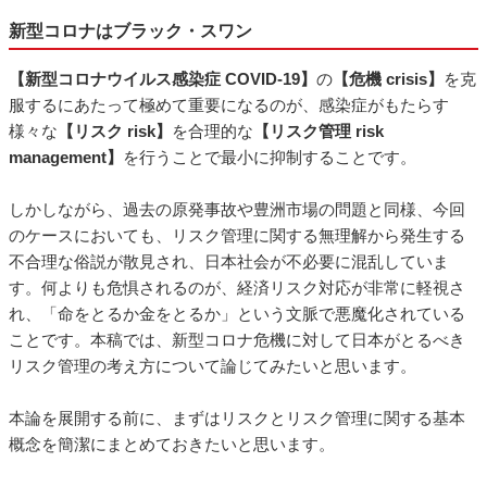
新型コロナはブラック・スワン
【新型コロナウイルス感染症 COVID-19】
の
【危機 crisis】
を克
服するにあたって極めて重要になるのが、感染症がもたらす
様々な
【リスク risk】
を合理的な
【リスク管理 risk
management】
を行うことで最小に抑制することです。
しかしながら、過去の原発事故や豊洲市場の問題と同様、今回
のケースにおいても、リスク管理に関する無理解から発生する
不合理な俗説が散見され、日本社会が不必要に混乱していま
す。何よりも危惧されるのが、経済リスク対応が非常に軽視さ
れ、「命をとるか金をとるか」という文脈で悪魔化されている
ことです。本稿では、新型コロナ危機に対して日本がとるべき
リスク管理の考え方について論じてみたいと思います。
本論を展開する前に、まずはリスクとリスク管理に関する基本
概念を簡潔にまとめておきたいと思います。