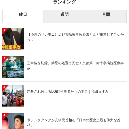
ランキング
昨日
週間
月間
1
【今週のサンモニ】辺野古転覆事故をほとんど報道してこなか
っ...
2
正常脳を切除、禁忌の処置で死亡！京都第一赤十字病院医療事
故...
3
黙殺され続けるLGBT当事者たちの本音｜福田ますみ
4
米シンクタンクが安倍元首相を「日本の歴史上最も偉大な首
相、...