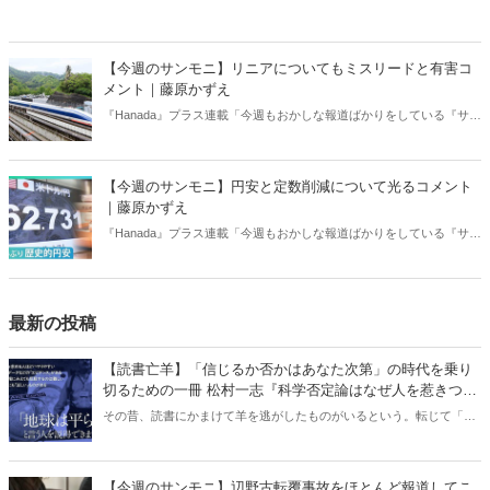
【今週のサンモニ】リニアについてもミスリードと有害コ
メント｜藤原かずえ
『Hanada』プラス連載「今週もおかしな報道ばかりをしている『サン
デーモーニング』を藤原かずえさんがデータとロジックで滅多斬
り」、略して【今週のサンモニ】。
【今週のサンモニ】円安と定数削減について光るコメント
｜藤原かずえ
『Hanada』プラス連載「今週もおかしな報道ばかりをしている『サン
デーモーニング』を藤原かずえさんがデータとロジックで滅多斬
り」、略して【今週のサンモニ】。
最新の投稿
【読書亡羊】「信じるか否かはあなた次第」の時代を乗り
切るための一冊 松村一志『科学否定論はなぜ人を惹きつけ
るのか』（ちくま新書）｜梶原麻衣子
その昔、読書にかまけて羊を逃がしたものがいるという。転じて「読
書亡羊」は「重要なことを忘れて、他のことに夢中になること」を指
す四字熟語になった。だが時に仕事を放り出してでも、読むべき本が
ある。元月刊『Hanada』編集部員のライター・梶原がお送りする時事
【今週のサンモニ】辺野古転覆事故をほとんど報道してこ