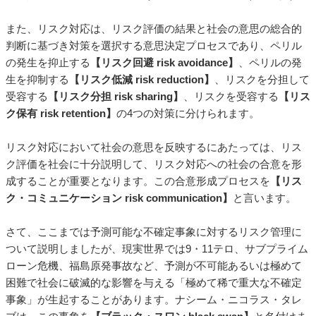
また、リスク対応は、リスク評価の結果と社会の意思の総合的
判断に基づき対策を選択する意思決定プロセスであり、ペリル
の発生を抑止する
【リスク回避 risk avoidance】
、ペリルの発
生を抑制する
【リスク低減 risk reduction】
、リスクを分担して
受容する
【リスク分担 risk sharing】
、リスクを受容する
【リス
ク保有 risk retention】
の4つの対策に分けられます。
リスク対応において社会の意思を反映するにあたっては、リス
ク評価を社会に十分説明して、リスク対応への社会の合意を形
成することが重要となります。この合意形成プロセスを
【リス
ク・コミュニケーション risk communication】
と言います。
さて、ここまでは予測可能な不確定事象に対するリスク管理に
ついて説明しましたが、現実世界では9・11テロ、サブプライム
ローン危機、福島原発事故など、予測が不可能あるいは極めて
困難で社会に破滅的な影響を与える「極めて稀で重大な不確定
事象」が生起することがあります。ナシーム・ニコラス・タレ