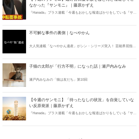
書評！
なかった『サンモニ』｜藤原かずえ
『Hanada』プラス連載「今週もおかしな報道ばかりをしている『サン
デーモーニング』を藤原かずえさんがデータとロジックで滅多斬
り」、略して【今週のサンモニ】。
不可解な事件の裏側｜なべやかん
大人気連載「なべやかん遺産」がシン・シリーズ突入！ 芸能界屈指の
コレクターであり、都市伝説、オカルト、スピリチュアルな話題が大
好きな芸人・なべやかんが蒐集した選りすぐりの「怪」な話を紹介！
信じるか信じないかは、あなた次第！ 芸能ニュース
子猫の太郎が「行方不明」になった話｜瀬戸内みなみ
瀬戸内みなみの「猫は友だち」第10回
【今週のサンモニ】「待ったなしの状況」を自覚していな
い反原発派｜藤原かずえ
『Hanada』プラス連載「今週もおかしな報道ばかりをしている『サン
デーモーニング』を藤原かずえさんがデータとロジックで滅多斬
り」、略して【今週のサンモニ】。